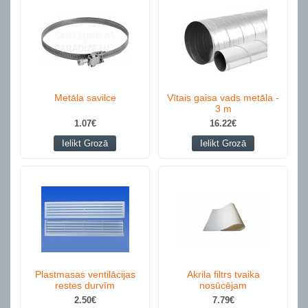
Metāla savilce
Vītais gaisa vads metāla -
3 m
1.07€
16.22€
Ielikt Grozā
Ielikt Grozā
Plastmasas ventilācijas
Akrila filtrs tvaika
restes durvīm
nosūcējam
2.50€
7.79€