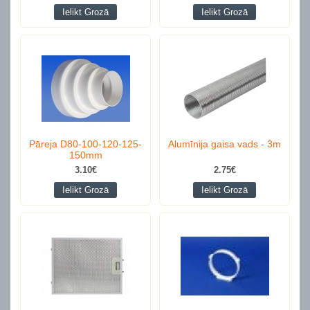
Ielikt Grozā
Ielikt Grozā
Pāreja D80-100-120-125-
Alumīnija gaisa vads - 3m
150mm
3.10€
2.75€
Ielikt Grozā
Ielikt Grozā