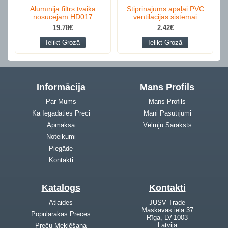
Alumīnija filtrs tvaika
Stiprinājums apaļai PVC
nosūcējam HD017
ventilācijas sistēmai
19.78€
2.42€
Ielikt Grozā
Ielikt Grozā
Informācija
Mans Profils
Par Mums
Mans Profils
Kā Iegādāties Preci
Mani Pasūtījumi
Apmaksa
Vēlmju Saraksts
Noteikumi
Piegāde
Kontakti
Katalogs
Kontakti
Atlaides
JUSV Trade
Maskavas iela 37
Populārākās Preces
Rīga, LV-1003
Latvija
Preču Meklēšana