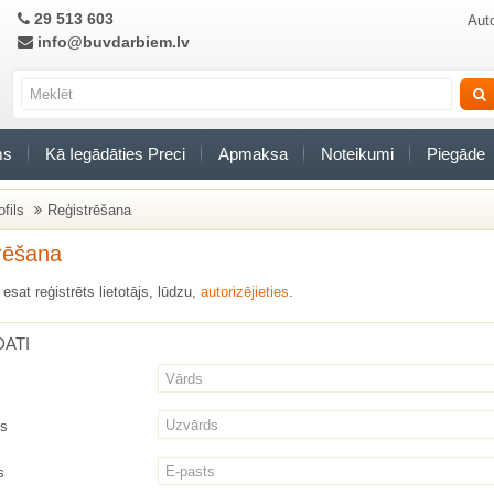
29 513 603
Auto
info@buvdarbiem.lv
ms
Kā Iegādāties Preci
Apmaksa
Noteikumi
Piegāde
ofils
Reģistrēšana
rēšana
esat reģistrēts lietotājs, lūdzu,
autorizējieties
.
DATI
ds
s