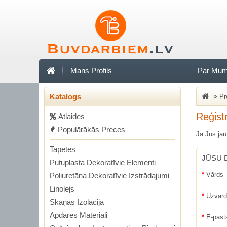
Mans Profils
Par Mu
Katalogs
Pr
Reģist
Аtlaides
Populārākās Preces
Ja Jūs jau 
Tapetes
JŪSU 
Putuplasta Dekoratīvie Elementi
Vārds
Poliuretāna Dekoratīvie Izstrādajumi
Linolejs
Uzvār
Skaņas Izolācija
Apdares Materiāli
E-past