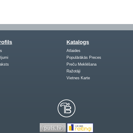
ofils
Katalogs
ls
Atlaides
ījumi
Populārākās Preces
aksts
Preču Meklēšana
Ražotāji
Vietnes Karte