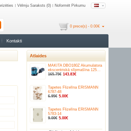
rizēties
Vēlmju Saraksts (0)
Noformēt Pirkumu
0 prece(s) - 0.00€
Kontakti
Atlaides
MAKITA DBO180Z Akumulatora
ekscentriskā slīpmašīna 125…
165.75€
143.83€
Tapetes Flizelīna ERISMANN
6787-48
6.95€
5.00€
Tapetes Flizelīna ERISMANN
5783-14
9.00€
5.00€