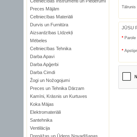
Celtniecības Instrumenti un Piederumi
Tālrunis
Preces Mājām
Celtniecības Materiāli
Durvis un Furnitūra
JŪSU 
Aizsardzības Līdzekļi
Parole
Mēbeles
Celtniecības Tehnika
Apstipr
Darba Apavi
Darba Apģerbi
Darba Cimdi
Žogi un Nožogojumi
Preces un Tehnika Dārzam
Kamīni, Krāsnis un Kurtuves
Koka Mājas
Elektromateriāli
Santehnika
Ventilācija
Drenāžas un Ūdens Novadīšanas