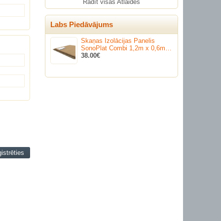
Rādīt visas Atlaides
Labs Piedāvājums
Skaņas Izolācijas Panelis
SonoPlat Combi 1,2m х 0,6m…
38.00€