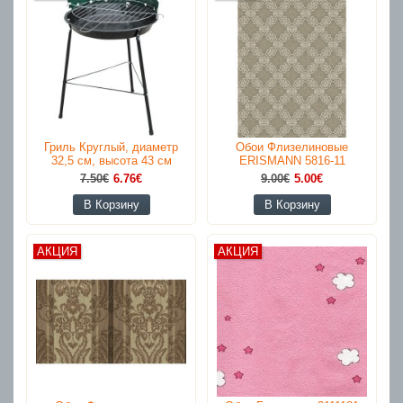
Гриль Круглый, диаметр
Обои Флизелиновые
32,5 см, высота 43 см
ERISMANN 5816-11
7.50€
6.76€
9.00€
5.00€
В Корзину
В Корзину
АКЦИЯ
АКЦИЯ