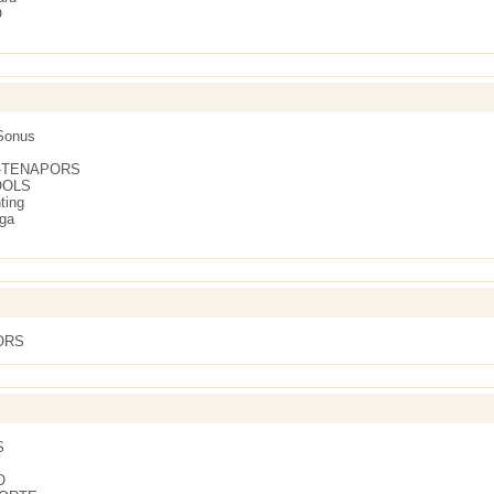
O
Sonus
-TENAPORS
OOLS
ting
ga
ORS
S
O