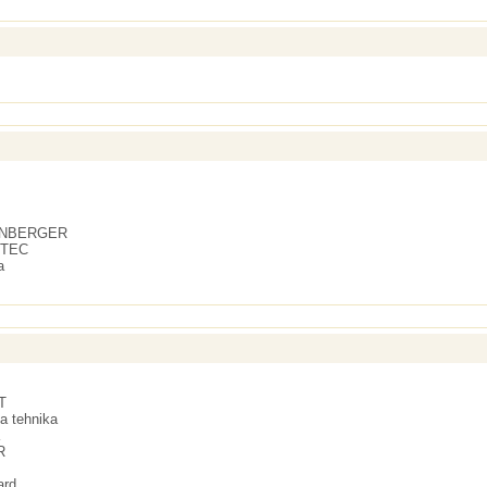
NBERGER
-TEC
a
T
a tehnika
R
ard