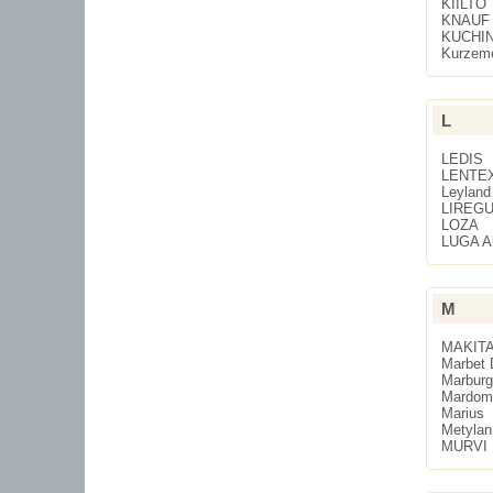
KIILTO
KNAUF
KUCHI
Kurzeme
L
LEDIS
LENTE
Leyland
LIREG
LOZA
LUGA A
M
MAKIT
Marbet 
Marburg
Mardom
Marius
Metylan
MURVI