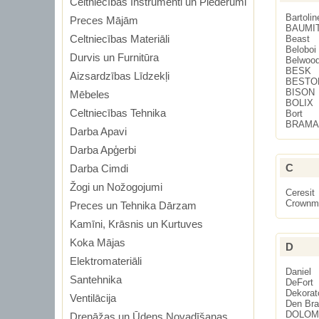
Celtniecības Instrumenti un Piederumi
Bartolin
Preces Mājām
BAUMI
Celtniecības Materiāli
Beast
Beloboi
Durvis un Furnitūra
Belwoo
BESK
Aizsardzības Līdzekļi
BESTO
BISON
Mēbeles
BOLIX
Celtniecības Tehnika
Bort
BRAMA
Darba Apavi
Darba Apģerbi
C
Darba Cimdi
Žogi un Nožogojumi
Ceresit
Crownm
Preces un Tehnika Dārzam
Kamīni, Krāsnis un Kurtuves
Koka Mājas
D
Elektromateriāli
Daniel
Santehnika
DeFort
Dekorat
Ventilācija
Den Br
DOLOM
Drenāžas un Ūdens Novadīšanas