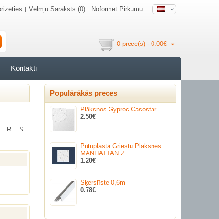
rizēties
Vēlmju Saraksts (0)
Noformēt Pirkumu
0 prece(s) - 0.00€
Kontakti
Populārākās preces
Plāksnes-Gyproc Casostar
2.50€
R
S
Putuplasta Griestu Plāksnes
MANHATTAN Z
1.20€
Šķerslīste 0,6m
0.78€