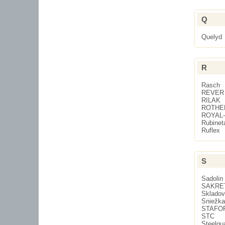
Q
Quelyd
R
Rasch
REVER
RILAK
ROTHE
ROYAL
Rubinet
Ruflex
S
Sadolin
SAKRE
Skladov
Sniežka
STAFO
STC
Steelgu