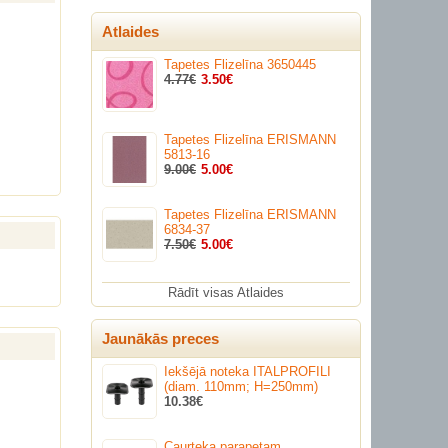
Atlaides
Tapetes Flizelīna 3650445
4.77€
3.50€
Tapetes Flizelīna ERISMANN
5813-16
9.00€
5.00€
Tapetes Flizelīna ERISMANN
6834-37
7.50€
5.00€
Rādīt visas Atlaides
Jaunākās preces
Iekšējā noteka ITALPROFILI
(diam. 110mm; H=250mm)
10.38€
Caurteka parapetam