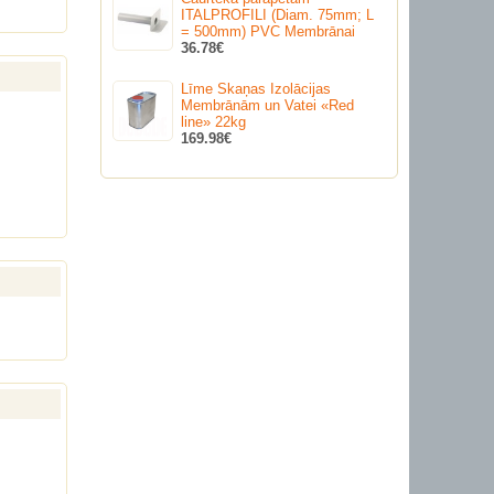
ITALPROFILI (Diam. 75mm; L
= 500mm) PVC Membrānai
36.78€
Līme Skaņas Izolācijas
Membrānām un Vatei «Red
line» 22kg
169.98€