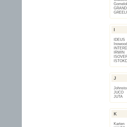
Gomelo
GRAND
GREEL
I
IDEUS
Inowoo
INTER
IRWIN
ISOVE
ISTOK
J
Johnsto
JUCO
JUTA
K
Karten