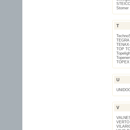
STEIC
Stomer
T
Techno
TEGRA
TENAX
TOP T
Topeligh
Topener
TOPEX
U
UNIDO
V
VALNE
VERTO
VILARI