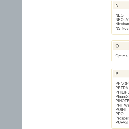
N
NEO
NEOLA
Nicoba
NS Novij
O
Optima
P
PENOP
PETRA
PHILIP
PhoneS
PINOT
PNT Wal
POINT
PRO
Prosper
PUFAS