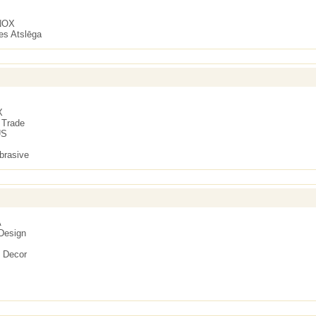
NOX
s Atslēga
X
 Trade
US
brasive
A
Design
 Decor