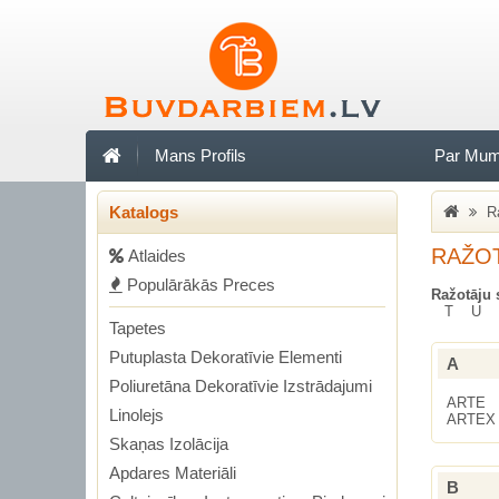
Mans Profils
Par Mu
Katalogs
R
RAŽOT
Аtlaides
Populārākās Preces
Ražotāju 
T
U
Tapetes
Putuplasta Dekoratīvie Elementi
A
Poliuretāna Dekoratīvie Izstrādajumi
ARTE
Linolejs
ARTEX
Skaņas Izolācija
Apdares Materiāli
B