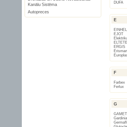
DUFA
Kanālu Sistēma
Autopreces
E
EINHEL
EJOT
Elektrik
ELTET
ERGIS
Erisma
Europla
F
Farbex
Ferlux
G
GAMET
Gardini
Germafl
Glutocl