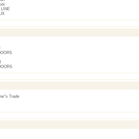
boi
 LINE
UX
d
DOORS
R
DOORS
ne"s Trade