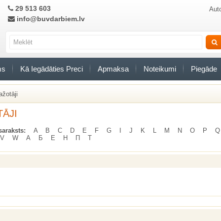
29 513 603
Auto
info@buvdarbiem.lv
ms
Kā Iegādāties Preci
Apmaksa
Noteikumi
Piegāde
ažotāji
ĀJI
saraksts:
A
B
C
D
E
F
G
I
J
K
L
M
N
O
P
Q
V
W
А
Б
Е
Н
П
Т