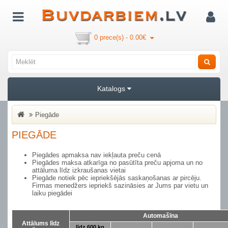
0 prece(s) - 0.00€
Katalogs
Piegāde
PIEGĀDE
Piegādes apmaksa nav iekļauta preču cenā
Piegādes maksa atkarīga no pasūtīta preču apjoma un no
attāluma līdz izkraušanas vietai
Piegāde notiek pēc iepriekšējās saskaņošanas ar pircēju.
Firmas menedžers iepriekš sazināsies ar Jums par vietu un
laiku piegādei
Automašīna
Attālums līdz
līdz 600 kg