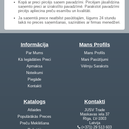
Kopā ar preci pircējs saņem pavadzīmi. Pircējam jāsalīdzina
saņemto preci ar izrakstīto pavadzīmē. Parakstot pavadzīmi
pircējs apliecina preču esamību un kvalitāti.
Ja saņemtā prece neatbilst pasūtitajām, lūgums 24 stundu
laikā no preces saņemšanas, sazināties ar firmas menedžeri.
Informācija
Mans Profils
Par Mums
Mans Profils
Kā Iegādāties Preci
Mani Pasūtījumi
Apmaksa
Vēlmju Saraksts
Noteikumi
Piegāde
Kontakti
Katalogs
Kontakti
Atlaides
JUSV Trade
Maskavas iela 37
Populārākās Preces
Rīga, LV-1003
Latvija
Preču Meklēšana
(+371) 29 513 603