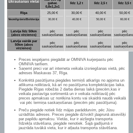
izkraušanas vietai
gabar.
līdz 1,2 t
līdz 2,5 t
līdz 3,5 t
0,8x1,2x1
Rīga
25,00 €
30,00 €
40,00 €
50,00 €
Vecmīlgrāvis/Bolderāja
30,00 €
40,00 €
50,00 €
60,00 €
Latvija līdz 50km
pēc
pēc
pēc
pēc
(abos virzienos)
saskaņošanas
saskaņošanas
saskaņošanas
saskaņošan
Latvija vairāk par
pēc
pēc
pēc
pēc
50km (abos
saskaņošanas
saskaņošanas
saskaņošanas
saskaņošan
virzienos)
Preces iespējams piegādāt ar OMNIVA kurjerpastu pēc
OMNIVA tarifiem.
Saņemt preci var arī interneta veikala izsniegšanas vietā, pēc
adreses Maskavas 37, Rīga.
Konkrētā pasūtījuma piegādes termiņš atkarīgs no apjoma un
atlikuma noliktavā, kā arī no pasūtījuma komplektācijas laika.
Piegāde Rīgas robežās 2 darba dienas laikā (precēm,kas ir
veikala pastavīga sortimentā un ir veikala noliktavā) pēc
preces apmaksas uz norēķina kontu vai skaidrā naudā veikalā
vai pēc termiņa saskaņošanas (precēm pēc pasūtījuma).
Preču piegāde notiek līdz mājas parāddurvim, pēc Jūsu
uzrādītās adreses. Preces piegāde dzīvoklī jāaprunā atsevišķi
par papildu apmaksu. Vietās, kur ir aizliegta transporta
līdzekļa stāvēšana, piegāde nenotiek. Šajā gadījumā ir
jauzrāda tuvākā vieta, kur ir atļauta transporta stāvēšana.