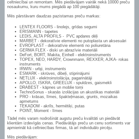
celtniecībai un remontam. Mēs piedāvājam vairāk nekā 10000 preču
nosaukumu, kuru mums piegādā ap 100 piegādātāji.
Mēs pārstāvam daudzas pazistamas preču markas:
LENTEX FLOORS - linolejs, grīdas segumi
ERISMANN - tapetes
LEDIS, ALTA PROFILS - PVC apdares dēļi
MARBET - dekoratīvie elementi no putoplasta un aksesuāri
EVROPLAST - dekoratīvie elementi no poliuretāna
GERMA FLEX - diski un abrazīvie materiāli
DeFort, BORT, Makita, Einhell - elektroinstruments
TOPEX, NEO, HARDY, Crownmann, REXXER, AJKA- rokas
instruments
IRWIN - urbji, instruments
ESMARK - skrūves, dibeļi, stiprinājumi
NETLUX - elektroinstolācija, pagarinātāji
APOLLO, ISKRA, GREELUX - spuldzes, gaismekli
DRABEST - kāpnes un moblie torņi
TechnoSonus - skaņās izolācijas un akustikas materiāli
PRO - krāsas, līmes, špakteļmasas, grunts, mozaikas
apmetums
TEKADOM - akrīls, hermētiķi, putas
POINT, Moment - līmes
Tādeļ mēs varam nodrošināt augstu preču kvalitāti un piedāvāt
klientām izdevīgās cenas. Piedāvātājs preču un cenu sortiments var
apmierināt kā celtniecības firmas, tā arī individuālo pircēju.
Mēs piedāvājam: