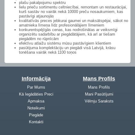
plašu pakalpojumu spektru
lielu prieču sortimentu celtniecībai, remontam un restaurācijai,
kurš sastāv no vairāk nekā 10000 preču nosaukumiem, kas
pastāvīgi atjaunojās
kvalitatīvās preces jebkurai gaumei un maksātspējai, sākot no
amatnieka līmeņa līdz profesionālājiem līmeniem
konkurentspējīgās cenas, kas nodrošinātas ar veiksmīgi
organizētu sadarbību ar piegādātājiem, kā arī ar tiešam
piegādēm no rūpnīcām
efektīvu atlaižu sistēmu mūsu pastāvīgiem klientiem
pasūtijuma komplektāciju un piegādi visā Latvijā, krāsu
tonēšana vairāk nekā 1100 toņos
Informācija
Mans Profils
Par Mums
Mans Profils
Kā Iegādāties Preci
Mani Pasūtījumi
Apmaksa
Vēlmju Saraksts
Noteikumi
Piegāde
Kontakti