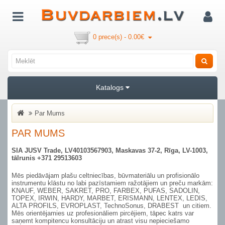
0 prece(s) - 0.00€
Katalogs
Par Mums
PAR MUMS
SIA JUSV Trade, LV40103567903, Maskavas 37-2, Rīga, LV-1003,
tālrunis +371 29513603
Mēs piedāvājam plašu celtniecības, būvmateriālu un profisionālo
instrumentu klāstu no labi pazīstamiem ražotājiem un preču markām:
KNAUF, WEBER, SAKRET, PRO, FARBEX, PUFAS, SADOLIN,
TOPEX, IRWIN, HARDY, MARBET, ERISMANN, LENTEX, LEDIS,
ALTA PROFILS, EVROPLAST, TechnoSonus, DRABEST un citiem.
Mēs orientējamies uz profesionāliem pircējiem, tāpec katrs var
saņemt kompitencu konsultāciju un atrast visu nepieciešamo