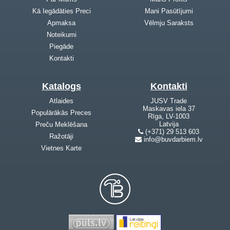
Kā Iegādāties Preci
Mani Pasūtījumi
Apmaksa
Vēlmju Saraksts
Noteikumi
Piegāde
Kontakti
Katalogs
Kontakti
Atlaides
JUSV Trade
Maskavas iela 37
Populārākās Preces
Rīga, LV-1003
Latvija
Preču Meklēšana
(+371) 29 513 603
Ražotāji
info@buvdarbiem.lv
Vietnes Karte