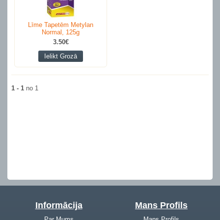
Līme Tapetēm Metylan
Normal, 125g
3.50€
Ielikt Grozā
1 - 1
no 1
Informācija
Mans Profils
Par Mums
Mans Profils