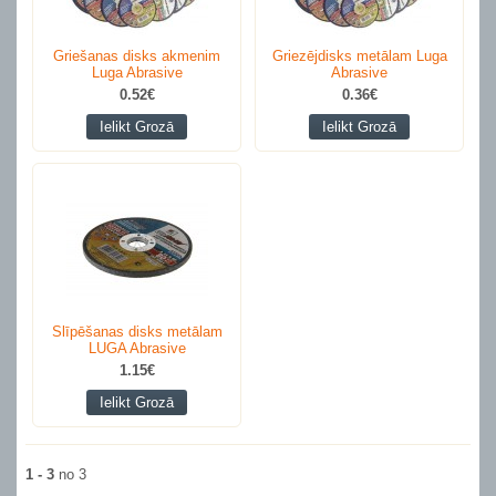
Griešanas disks akmenim
Griezējdisks metālam Luga
Luga Abrasive
Abrasive
0.52€
0.36€
Ielikt Grozā
Ielikt Grozā
Slīpēšanas disks metālam
LUGA Abrasive
1.15€
Ielikt Grozā
1 - 3
no 3