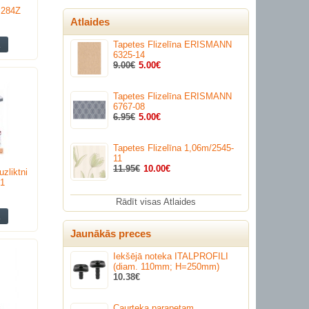
s 284Z
Atlaides
Tapetes Flizelīna ERISMANN
6325-14
9.00€
5.00€
Tapetes Flizelīna ERISMANN
6767-08
6.95€
5.00€
Tapetes Flizelīna 1,06m/2545-
11
11.95€
10.00€
zliktni
1
Rādīt visas Atlaides
Jaunākās preces
Iekšējā noteka ITALPROFILI
(diam. 110mm; H=250mm)
10.38€
Caurteka parapetam