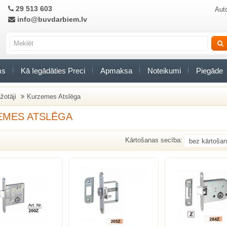
29 513 603
Auto
info@buvdarbiem.lv
ms
Kā Iegādāties Preci
Apmaksa
Noteikumi
Piegāde
žotāji
Kurzemes Atslēga
EMES ATSLĒGA
Kārtošanas secība: