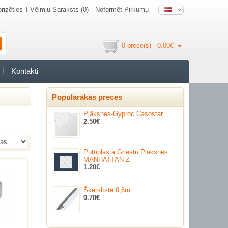
rizēties
Vēlmju Saraksts (0)
Noformēt Pirkumu
0 prece(s) - 0.00€
Kontakti
Populārākās preces
Plāksnes-Gyproc Casostar
2.50€
Putuplasta Griestu Plāksnes
MANHATTAN Z
1.20€
Šķerslīste 0,6m
0.78€