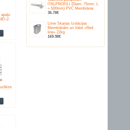
ITALPROFILI (Diam. 75mm; L
= 500mm) PVC Membrānai
36.78€
 apaļu
NEI-2
Līme Skaņas Izolācijas
Membrānām un Vatei «Red
line» 22kg
169.98€
zliktni