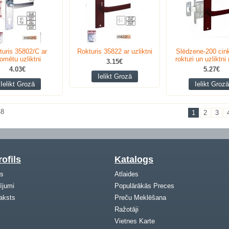
turis 35802/C ar
Rokturis 35822 ar uzliktni
Slēdzene-200 cink
omētu uzliktni
rokturi un uzliktni
3.15€
4.03€
5.27€
Ielikt Grozā
Ielikt Grozā
Ielikt Grozā
48
1
2
3
ofils
Katalogs
ls
Atlaides
ījumi
Populārākās Preces
aksts
Preču Meklēšana
Ražotāji
Vietnes Karte