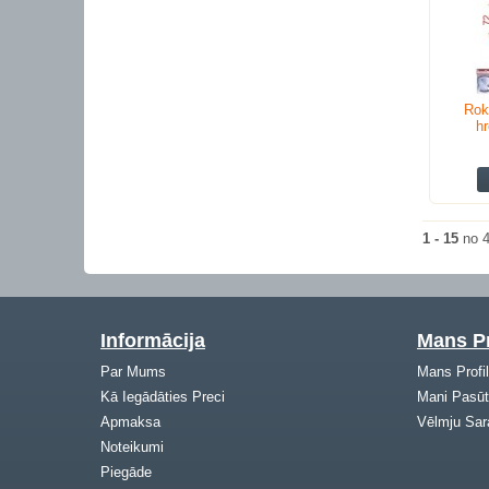
Rok
hr
1 - 15
no 
Informācija
Mans Pr
Par Mums
Mans Profi
Kā Iegādāties Preci
Mani Pasūt
Apmaksa
Vēlmju Sar
Noteikumi
Piegāde