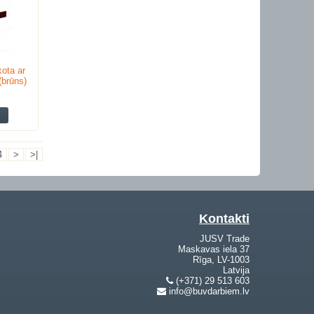
ota ar
 (brūns)
4
>
>|
Kontakti
JUSV Trade
Maskavas iela 37
Rīga, LV-1003
Latvija
(+371) 29 513 603
info@buvdarbiem.lv