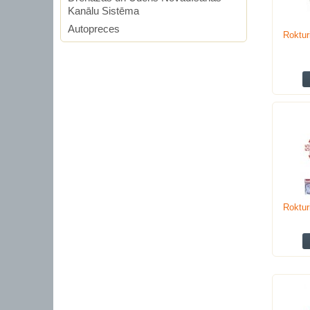
Kanālu Sistēma
Autopreces
Roktur
Roktur