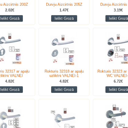
u Aizcirtnis 200Z
Durvju Aizcirtnis 205Z
Durvju Aizcirtni
2.02€
1.47€
3.19€
Ielikt Grozā
Ielikt Grozā
Ielikt Grozā
ris 32317 ar apaļu
Rokturis 32318 ar apaļu
Rokturis 32323 ar u
zliktni VALNEI
uzliktni VALNEI-1
WC VALNEI-
4.82€
4.82€
6.72€
Ielikt Grozā
Ielikt Grozā
Ielikt Grozā