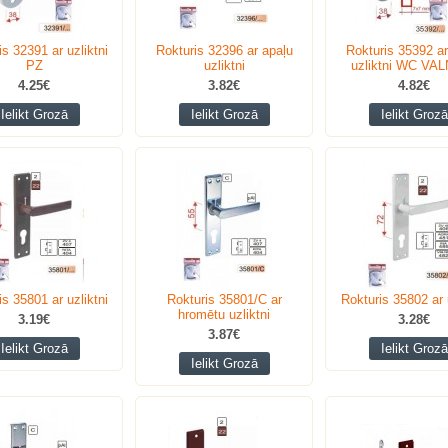
is 32391 ar uzliktni
Rokturis 32396 ar apaļu
Rokturis 35392 ar
PZ
uzliktni
uzliktni WC VAL
4.25€
3.82€
4.82€
Ielikt Grozā
Ielikt Grozā
Ielikt Grozā
is 35801 ar uzliktni
Rokturis 35801/C ar
Rokturis 35802 ar u
hromētu uzliktni
3.19€
3.28€
3.87€
Ielikt Grozā
Ielikt Grozā
Ielikt Grozā