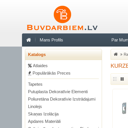
Mans Profils
Par Mu
Katalogs
Ra
KURZ
Аtlaides
Populārākās Preces
Tapetes
Putuplasta Dekoratīvie Elementi
Poliuretāna Dekoratīvie Izstrādajumi
Linolejs
Skaņas Izolācija
Apdares Materiāli