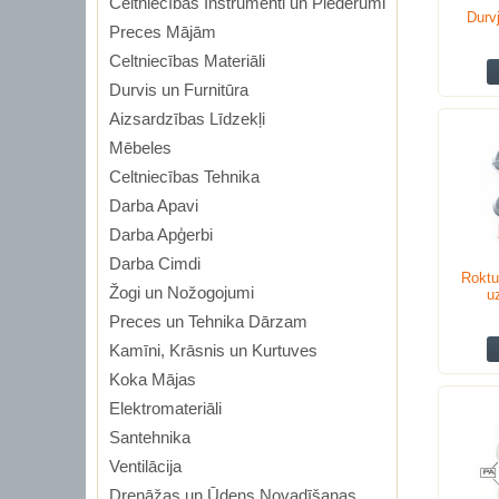
Celtniecības Instrumenti un Piederumi
Durvj
Preces Mājām
Celtniecības Materiāli
Durvis un Furnitūra
Aizsardzības Līdzekļi
Mēbeles
Celtniecības Tehnika
Darba Apavi
Darba Apģerbi
Darba Cimdi
Roktu
Žogi un Nožogojumi
u
Preces un Tehnika Dārzam
Kamīni, Krāsnis un Kurtuves
Koka Mājas
Elektromateriāli
Santehnika
Ventilācija
Drenāžas un Ūdens Novadīšanas