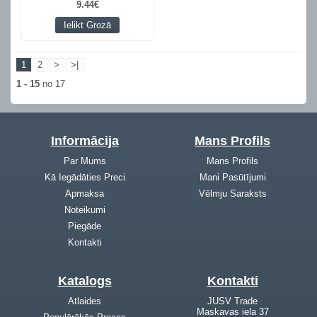
9.44€
Ielikt Grozā
1
2
>
>|
1 - 15
no 17
Informācija
Mans Profils
Par Mums
Mans Profils
Kā Iegādāties Preci
Mani Pasūtījumi
Apmaksa
Vēlmju Saraksts
Noteikumi
Piegāde
Kontakti
Katalogs
Kontakti
Atlaides
JUSV Trade
Maskavas iela 37