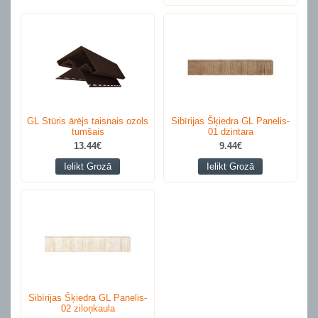
GL Stūris ārējs taisnais ozols
Sibīrijas Šķiedra GL Panelis-
tumšais
01 dzintara
13.44€
9.44€
Ielikt Grozā
Ielikt Grozā
Sibīrijas Šķiedra GL Panelis-
02 ziloņkaula