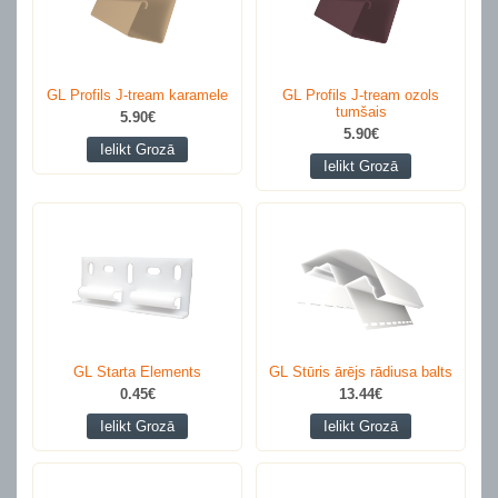
GL Profils J-tream karamele
GL Profils J-tream ozols
tumšais
5.90€
5.90€
Ielikt Grozā
Ielikt Grozā
GL Starta Elements
GL Stūris ārējs rādiusa balts
0.45€
13.44€
Ielikt Grozā
Ielikt Grozā