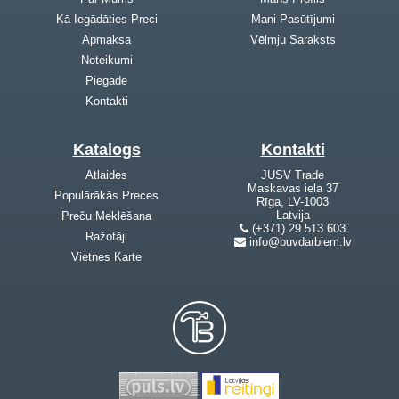
Kā Iegādāties Preci
Mani Pasūtījumi
Apmaksa
Vēlmju Saraksts
Noteikumi
Piegāde
Kontakti
Katalogs
Kontakti
Atlaides
JUSV Trade
Maskavas iela 37
Populārākās Preces
Rīga, LV-1003
Latvija
Preču Meklēšana
(+371) 29 513 603
Ražotāji
info@buvdarbiem.lv
Vietnes Karte