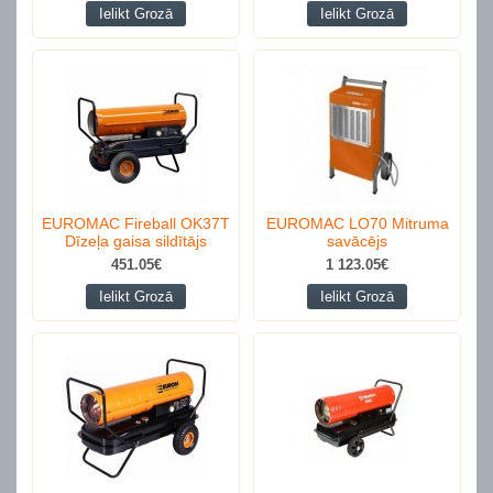
Ielikt Grozā
Ielikt Grozā
EUROMAC Fireball OK37T
EUROMAC LO70 Mitruma
Dīzeļa gaisa sildītājs
savācējs
451.05€
1 123.05€
Ielikt Grozā
Ielikt Grozā