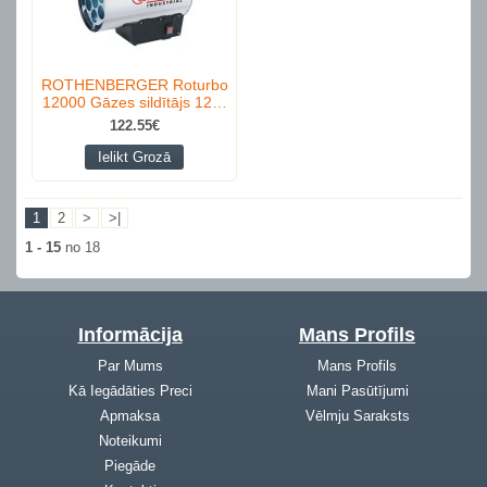
ROTHENBERGER Roturbo
12000 Gāzes sildītājs 12…
122.55€
Ielikt Grozā
1
2
>
>|
1 - 15
no 18
Informācija
Mans Profils
Par Mums
Mans Profils
Kā Iegādāties Preci
Mani Pasūtījumi
Apmaksa
Vēlmju Saraksts
Noteikumi
Piegāde