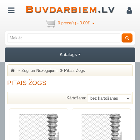
0 prece(s) - 0.00€
Katalogs
Žogi un Nožogojumi
Pītais Žogs
PĪTAIS ŽOGS
Kārtošana: