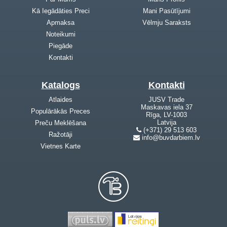
Kā Iegādāties Preci
Mani Pasūtījumi
Apmaksa
Vēlmju Saraksts
Noteikumi
Piegāde
Kontakti
Katalogs
Kontakti
Atlaides
JUSV Trade
Maskavas iela 37
Populārākās Preces
Rīga, LV-1003
Latvija
Preču Meklēšana
(+371) 29 513 603
Ražotāji
info@buvdarbiem.lv
Vietnes Karte