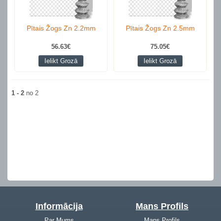
Pītais Žogs Zn 2.2mm
Pītais Žogs Zn 2.5mm
56.63€
75.05€
Ielikt Grozā
Ielikt Grozā
1 - 2
no 2
Informācija
Mans Profils
Par Mums
Mans Profils