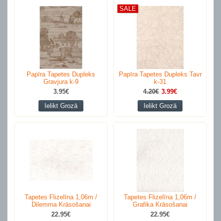
SALE
Papīra Tapetes Dupleks
Papīra Tapetes Dupleks Tavr
Gravjura k-9
k-31
3.95€
4.20€
3.99€
Ielikt Grozā
Ielikt Grozā
Tapetes Flizelīna 1,06m /
Tapetes Flizelīna 1,06m /
Dilemma Krāsošanai
Grafika Krāsošanai
22.95€
22.95€