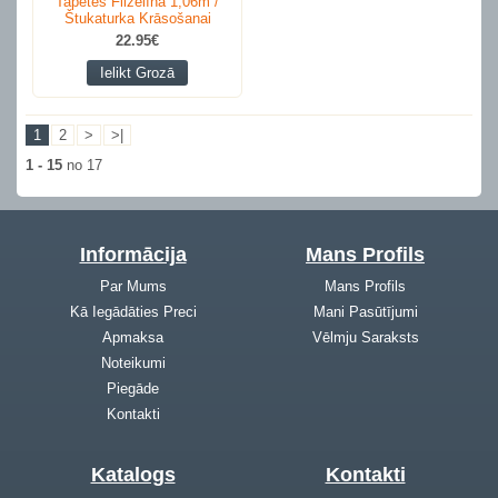
Tapetes Flizelīna 1,06m /
Štukaturka Krāsošanai
22.95€
Ielikt Grozā
1
2
>
>|
1 - 15
no 17
Informācija
Mans Profils
Par Mums
Mans Profils
Kā Iegādāties Preci
Mani Pasūtījumi
Apmaksa
Vēlmju Saraksts
Noteikumi
Piegāde
Kontakti
Katalogs
Kontakti