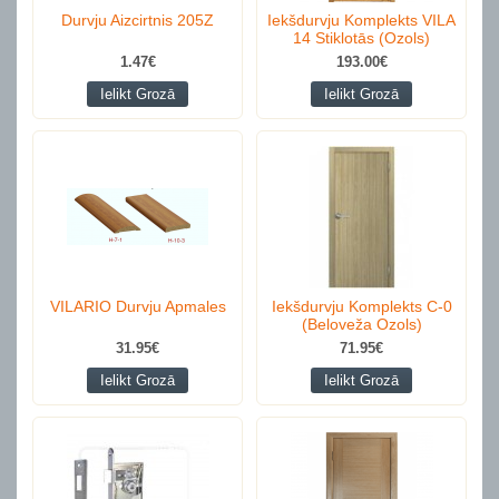
Durvju Aizcirtnis 205Z
Iekšdurvju Komplekts VILA
14 Stiklotās (Ozols)
1.47€
193.00€
Ielikt Grozā
Ielikt Grozā
VILARIO Durvju Apmales
Iekšdurvju Komplekts C-0
(Beloveža Ozols)
31.95€
71.95€
Ielikt Grozā
Ielikt Grozā