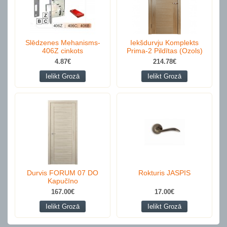
Slēdzenes Mehanisms-
Iekšdurvju Komplekts
406Z cinkots
Prima-2 Pildītas (Ozols)
4.87€
214.78€
Ielikt Grozā
Ielikt Grozā
Durvis FORUM 07 DO
Rokturis JASPIS
Kapučīno
167.00€
17.00€
Ielikt Grozā
Ielikt Grozā