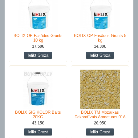
BOLIX OP Fasādes Grunts
BOLIX OP Fasādes Grunts 5
10 kg
kg
17.50€
14.30€
Ielikt Grozā
Ielikt Grozā
BOLIX SIG KOLOR Balts
BOLIX TM Mozaīkas
20KG
Dekoratīvais Apmetums 01A
43.15€
26.95€
Ielikt Grozā
Ielikt Grozā