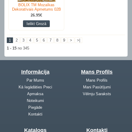
BOLIX TM Mozaīkas
Dekoratīvais Apmetums 02B
26.95€
Ielikt Grozā
1
2
3
4
5
6
7
8
9
>
>|
1 - 15
no 345
Informācija
Mans Profils
Par Mums
Mans Profils
Kā Iegādāties Preci
Mani Pasūtījumi
Apmaksa
Vēlmju Saraksts
Noteikumi
Piegāde
Kontakti
Katalogs
Kontakti