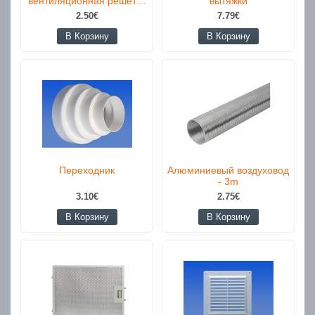
вентиляционная решет…
вытяжки
2.50€
7.79€
В Корзину
В Корзину
Переходник
Алюминиевый воздуховод
- 3m
3.10€
2.75€
В Корзину
В Корзину