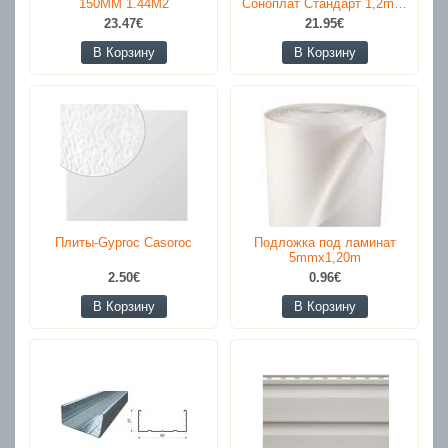
150MM 1.44M2
Соноплат Стандарт 1,2m…
23.47€
21.95€
В Корзину
В Корзину
Плиты-Gyproc Casoroc
Подложка под ламинат
5mmx1,20m
2.50€
0.96€
В Корзину
В Корзину