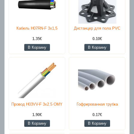
Кабель H07RN-F 3x1,5
Дистанцер для пола PVC
1.35€
0.10€
В Корзину
В Корзину
Провод H03VV-F 3x2.5 OMY
Гофрированная трубка
1.90€
0.17€
В Корзину
В Корзину