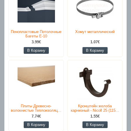
Пенопластовые Потолочные
Хомут металлический
Багеты E-10
3.99€
1.07€
В Корзину
В Корзину
Плиты Древесно-
Кронштейн желоба
волокнистые Теплоизоляц…
карнизный - Nicoll 25 (115…
7.74€
1.55€
В Корзину
В Корзину