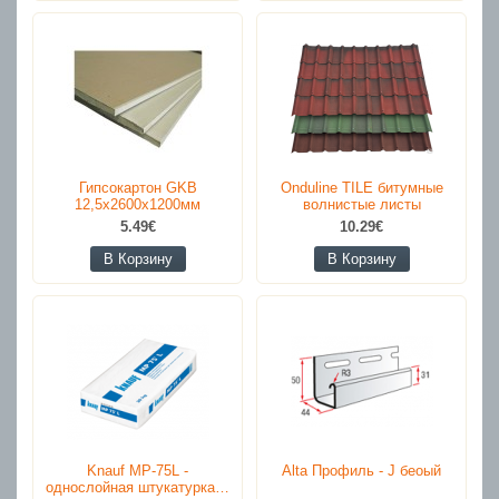
Гипсокартон GKB
Onduline TILE битумные
12,5x2600x1200мм
волнистые листы
5.49€
10.29€
В Корзину
В Корзину
Knauf MP-75L -
Alta Профиль - J беоый
однослойная штукатурка…