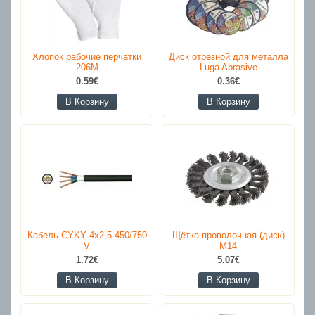
Хлопок рабочие перчатки
Диск отрезной для металла
206M
Luga Abrasive
0.59€
0.36€
В Корзину
В Корзину
Кабель CYKY 4x2,5 450/750
Щётка проволочная (диск)
V
M14
1.72€
5.07€
В Корзину
В Корзину