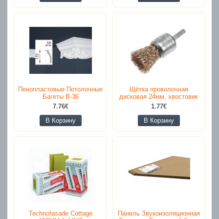
Пенопластовые Потолочные
Щётка проволочная
Багеты B-36
дисковая 24мм, хвостовик
7.76€
1.77€
В Корзину
В Корзину
Technofasade Cottage
Панель Звукоизоляционная