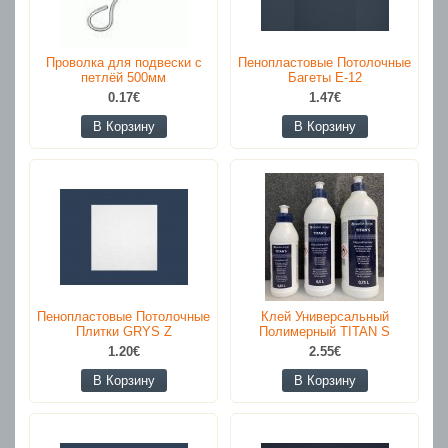
Проволка для подвески с
Пенопластовые Потолочные
петлёй 500мм
Багеты E-12
0.17€
1.47€
В Корзину
В Корзину
Пенопластовые Потолочные
Клей Универсальный
Плитки GRYS Z
Полимерный TITAN S
1.20€
2.55€
В Корзину
В Корзину