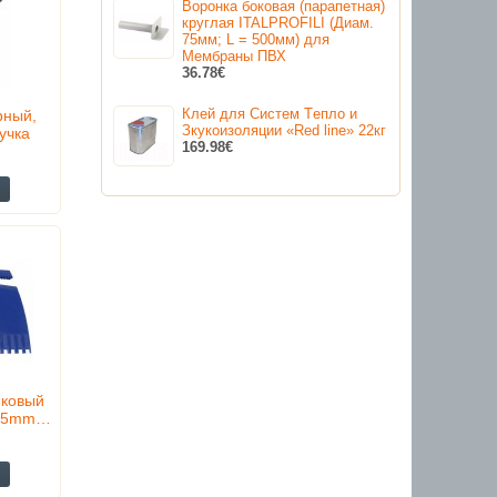
Воронка боковая (парапетная)
круглая ITALPROFILI (Диам.
75мм; L = 500мм) для
Мембраны ПВХ
36.78€
Клей для Cистем Tепло и
рный,
Зкукоизоляции «Red line» 22кг
учка
169.98€
иковый
125mm…