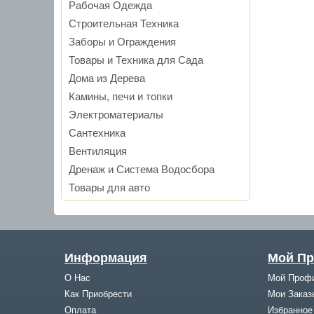
Рабочая Одежда
Строительная Техника
Заборы и Ограждения
Товары и Техника для Cада
Дома из Дерева
Камины, печи и топки
Электроматериалы
Сантехника
Вентиляция
Дренаж и Система Водосбора
Товары для авто
Информация
Мой П
О Нас
Мой Проф
Как Приобрести
Мои Заказ
Оплата
Избранное