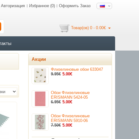
Авторизация
Избранное (0)
Оформить Заказ
Товар(ов) 0 - 0.00€
такты
Акции
Флизелиновые обои 633047
9.95€
5.00€
Обои Флизелиновые
ERISMANN 5424-05
6.95€
5.00€
Обои Флизелиновые
ERISMANN 5910-06
7.50€
5.00€