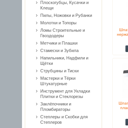
Плоскогубцы, Кусачки и
Клещи
Пилы, Ножовки и Рубанки
Молотки и Топоры
Шпа
Ломы Строительные и
нерж
Гвоздодеры
Метчики и Плашки
Стамески и Зубила
Напильники, Надфили и
Щётки
Струбцины и Тиски
Мастерки и Тёрки
Штукатурные
Инструмент для Укладки
Плитки и Стеклорезы
Шпат
Заклёпочники и
пла
Пломбираторы
Степлеры и Скобки для
Степлеров