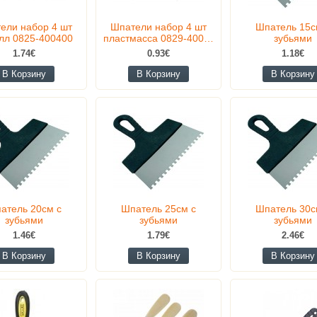
ели набор 4 шт
Шпатели набор 4 шт
Шпатель 15с
лл 0825-400400
пластмасса 0829-400…
зубьями
1.74€
0.93€
1.18€
В Корзину
В Корзину
В Корзину
атель 20см с
Шпатель 25см с
Шпатель 30с
зубьями
зубьями
зубьями
1.46€
1.79€
2.46€
В Корзину
В Корзину
В Корзину