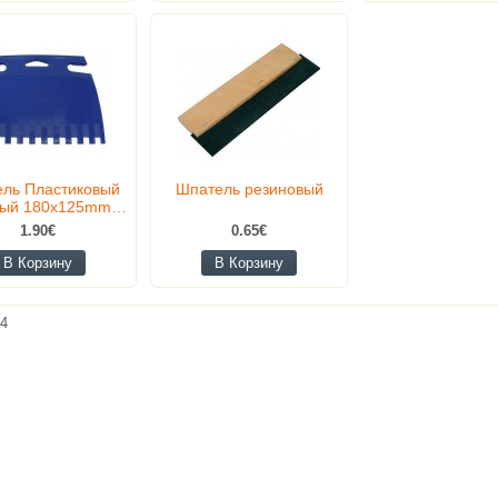
ль Пластиковый
Шпатель резиновый
тый 180x125mm…
1.90€
0.65€
В Корзину
В Корзину
4