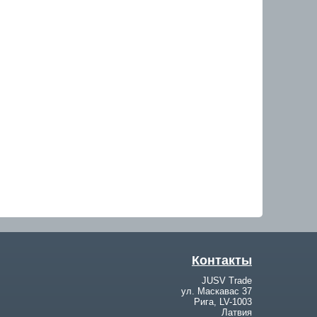
Контакты
JUSV Trade
ул. Маскавас 37
Рига, LV-1003
Латвия