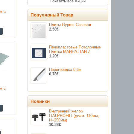
Показать все Акции
м с
Популярный Товар
Плиты-Gyproc Casostar
2.50€
Пенопластовые Потолочные
Плитки MANHATTAN Z
1.20€
Перегородка 0,6м
0.78€
м с
Новинки
Внутренний желоб
ITALPROFILI (диам. 110мм;
H=250мм)
10.38€