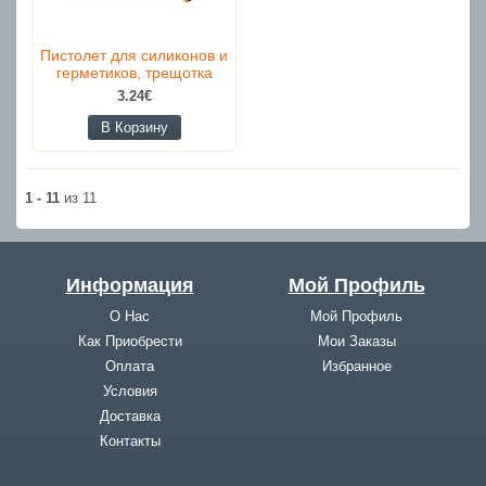
Пистолет для силиконов и
герметиков, трещотка
3.24€
В Корзину
1 - 11
из 11
Информация
Мой Профиль
О Нас
Мой Профиль
Как Приобрести
Мои Заказы
Оплата
Избранное
Условия
Доставка
Контакты