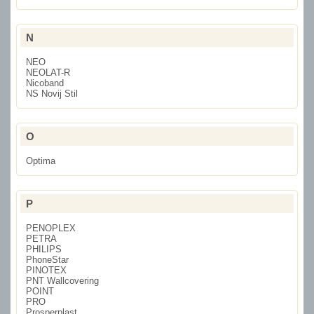
N
NEO
NEOLAT-R
Nicoband
NS Novij Stil
O
Optima
P
PENOPLEX
PETRA
PHILIPS
PhoneStar
PINOTEX
PNT Wallcovering
POINT
PRO
Prosperplast