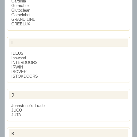
Gardinia
Germaflex
Glutoclean
Gomeloboi
GRAND LINE
GREELUX
I
IDEUS
Inowood
INTERDOORS
IRWIN
ISOVER
ISTOKDOORS
J
Johnstone"s Trade
JUCO
JUTA
K