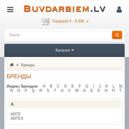
Товар(ов) 0 - 0.00€
Каталог
Бренды
БРЕНДЫ
Индекс Брендов:
A
B
C
D
E
F
G
I
J
K
L
M
N
O
P
Q
R
S
T
U
V
W
А
Б
Е
Н
П
Т
A
ARTE
ARTEX