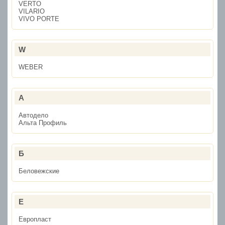
VERTO
VILARIO
VIVO PORTE
W
WEBER
А
Автодело
Альта Профиль
Б
Беловежские
Е
Европласт