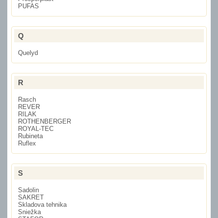
PUFAS
Q
Quelyd
R
Rasch
REVER
RILAK
ROTHENBERGER
ROYAL-TEC
Rubineta
Ruflex
S
Sadolin
SAKRET
Skladova tehnika
Sniežka