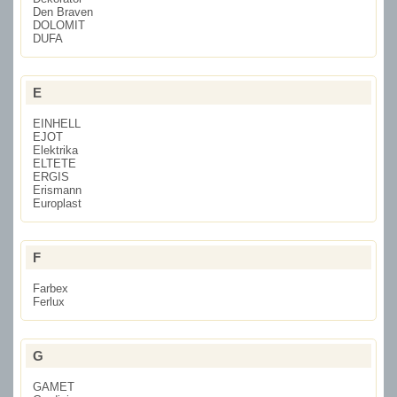
Den Braven
DOLOMIT
DUFA
E
EINHELL
EJOT
Elektrika
ELTETE
ERGIS
Erismann
Europlast
F
Farbex
Ferlux
G
GAMET