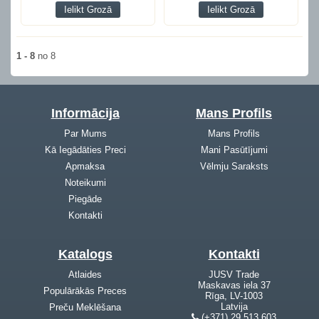
Ielikt Grozā
Ielikt Grozā
1 - 8
no 8
Informācija
Mans Profils
Par Mums
Mans Profils
Kā Iegādāties Preci
Mani Pasūtījumi
Apmaksa
Vēlmju Saraksts
Noteikumi
Piegāde
Kontakti
Katalogs
Kontakti
Atlaides
JUSV Trade
Maskavas iela 37
Populārākās Preces
Rīga, LV-1003
Latvija
Preču Meklēšana
(+371) 29 513 603