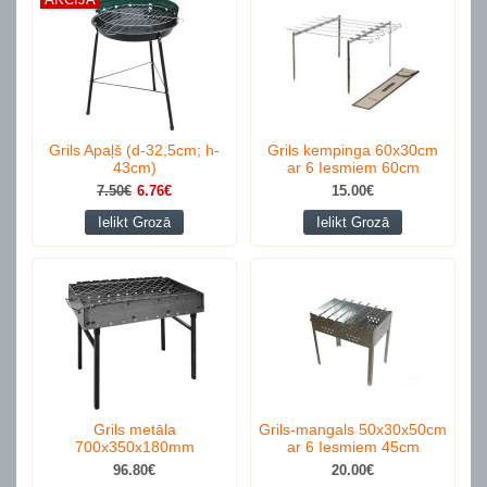
Grils Apaļš (d-32,5cm; h-
Grils kempinga 60x30cm
43cm)
ar 6 Iesmiem 60cm
7.50€
6.76€
15.00€
Ielikt Grozā
Ielikt Grozā
Grils metāla
Grils-mangals 50x30x50cm
700x350x180mm
ar 6 Iesmiem 45cm
96.80€
20.00€