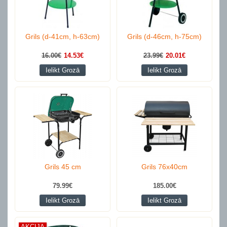
Grils (d-41cm, h-63cm)
Grils (d-46cm, h-75cm)
16.00€
14.53€
23.99€
20.01€
Ielikt Grozā
Ielikt Grozā
Grils 45 cm
Grils 76x40cm
79.99€
185.00€
Ielikt Grozā
Ielikt Grozā
AKCIJA