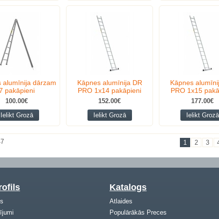
 alumīnija dārzam
Kāpnes alumīnija DR
Kāpnes alumīni
7 pakāpieni
PRO 1x14 pakāpieni
PRO 1x15 pakā
100.00€
152.00€
177.00€
Ielikt Grozā
Ielikt Grozā
Ielikt Grozā
47
1
2
3
ofils
Katalogs
ls
Atlaides
ījumi
Populārākās Preces