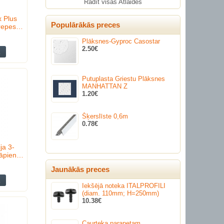
Rādīt visas Atlaides
 Plus
Populārākās preces
trepes…
Plāksnes-Gyproc Casostar
2.50€
Putuplasta Griestu Plāksnes
MANHATTAN Z
1.20€
Šķerslīste 0,6m
0.78€
ja 3-
kāpien…
Jaunākās preces
Iekšējā noteka ITALPROFILI
(diam. 110mm; H=250mm)
10.38€
Caurteka parapetam