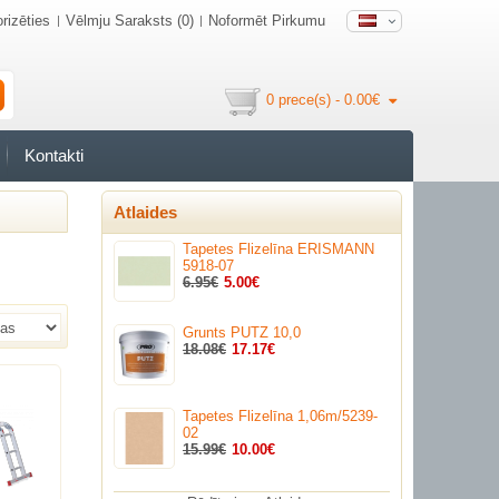
rizēties
Vēlmju Saraksts (0)
Noformēt Pirkumu
0 prece(s) - 0.00€
Kontakti
Atlaides
Tapetes Flizelīna ERISMANN
5918-07
6.95€
5.00€
Grunts PUTZ 10,0
18.08€
17.17€
Tapetes Flizelīna 1,06m/5239-
02
15.99€
10.00€