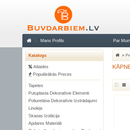
Mans Profils
Par Mu
Katalogs
Pr
KĀPN
Аtlaides
Populārākās Preces
Tapetes
Putuplasta Dekoratīvie Elementi
Poliuretāna Dekoratīvie Izstrādajumi
Linolejs
Skaņas Izolācija
Apdares Materiāli