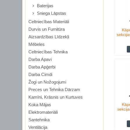
Baterijas
Sniega Lāpstas
Celtniecības Materiāli
Durvis un Furnitūra
Kāpn
sekcij
Aizsardzības Līdzekļi
Mēbeles
Celtniecības Tehnika
Darba Apavi
Darba Apģerbi
Darba Cimdi
Žogi un Nožogojumi
Preces un Tehnika Dārzam
Kamīni, Krāsnis un Kurtuves
Koka Mājas
Kāpn
sekcij
Elektromateriāli
Santehnika
Ventilācija