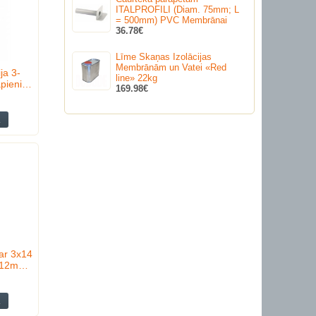
ITALPROFILI (Diam. 75mm; L
= 500mm) PVC Membrānai
36.78€
Līme Skaņas Izolācijas
Membrānām un Vatei «Red
ja 3-
line» 22kg
āpieni…
169.98€
ar 3x14
0.12m…