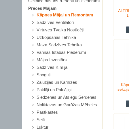
Celtniecības Instrumenti un Piederumi
Preces Mājām
ALTRE
Kāpnes Mājai un Remontam
1
Sadzīves Ventilatori
Virtuves Tvaika Nosūcēji
Uzkopšanas Tehnika
Maza Sadzīves Tehnika
Vannas Istabas Piederumi
Mājas Inventārs
Sadzīves Ķīmija
Spoguļi
Žalūzijas un Karnīzes
Kāpn
sekci
Paklāji un Paklājiņi
Slēdzenes un Atslēgu Serdenes
Noliktavas un Garāžas Mēbeles
Pastkastes
Seifi
Lukturi