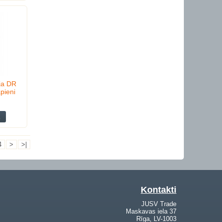
ja DR
pieni
4
>
>|
Kontakti
JUSV Trade
Maskavas iela 37
Rīga, LV-1003