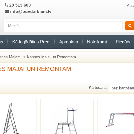
29 513 603
Auto
info@buvdarbiem.lv
ms
Kā Iegādāties Preci
Apmaksa
Noteikumi
Piegāde
eces Mājām
Kāpnes Mājai un Remontam
ES MĀJAI UN REMONTAM
Kārtošana: