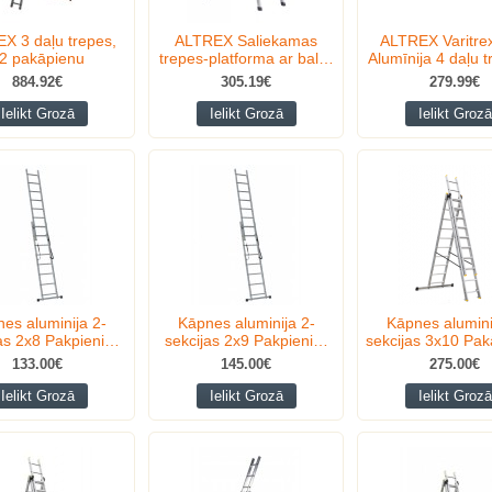
X 3 daļu trepes,
ALTREX Saliekamas
ALTREX Varitrex
2 pakāpienu
trepes-platforma ar bal…
Alumīnija 4 daļu 
884.92€
305.19€
279.99€
Ielikt Grozā
Ielikt Grozā
Ielikt Grozā
es aluminija 2-
Kāpnes aluminija 2-
Kāpnes alumini
jas 2x8 Pakpieni…
sekcijas 2x9 Pakpieni…
sekcijas 3x10 Pa
133.00€
145.00€
275.00€
Ielikt Grozā
Ielikt Grozā
Ielikt Grozā