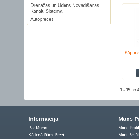
Drenāžas un Ūdens Novadīšanas
Kanālu Sistēma
Autopreces
Kāpnes
1 - 15
no 
Informācija
Mans Pr
Par Mums
Mans Profi
Kā Iegādāties Preci
Mani Pasūt