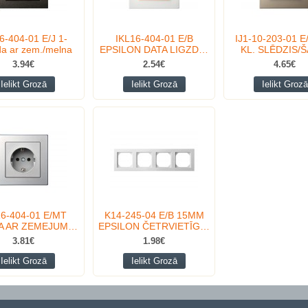
6-404-01 E/J 1-
IKL16-404-01 E/B
IJ1-10-203-01 E
zda ar zem./melna
EPSILON DATA LIGZD…
KL. SLĒDZIS/Š
3.94€
2.54€
4.65€
Ielikt Grozā
Ielikt Grozā
Ielikt Grozā
16-404-01 E/MT
K14-245-04 E/B 15MM
A AR ZEMEJUM…
EPSILON ČETRVIETĪG…
3.81€
1.98€
Ielikt Grozā
Ielikt Grozā