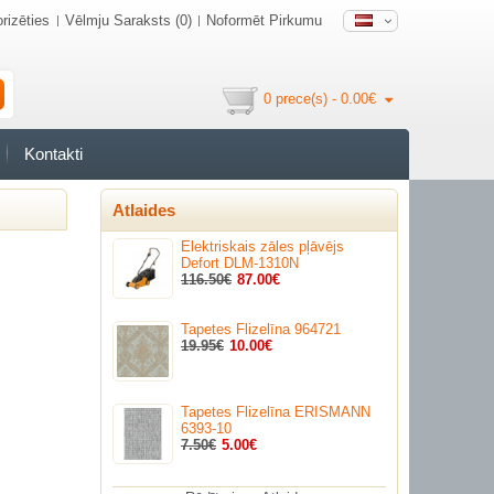
rizēties
Vēlmju Saraksts (0)
Noformēt Pirkumu
0 prece(s) - 0.00€
Kontakti
Atlaides
Elektriskais zāles pļāvējs
Defort DLM-1310N
116.50€
87.00€
Tapetes Flizelīna 964721
19.95€
10.00€
Tapetes Flizelīna ERISMANN
6393-10
7.50€
5.00€