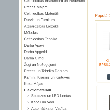
Celtniecības Instrumenti un Piederumi
Preces Mājām
Celtniecības Materiāli
Populār
Durvis un Furnitūra
Aizsardzības Līdzekļi
Mēbeles
Celtniecības Tehnika
Darba Apavi
Darba Apģerbi
Darba Cimdi
IKL
Žogi un Nožogojumi
EPSI
Preces un Tehnika Dārzam
Kamīni, Krāsnis un Kurtuves
Koka Mājas
Elektromateriāli
Spuldzes un LED Lentas
Kabeļi un Vadi
Automātika un Vadība