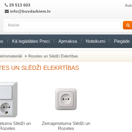
29 513 603
Auto
info@buvdarbiem.lv
ms
Kā Iegādāties Preci
Apmaksa
Noteikumi
Piegāde
ektromateriāli
Rozetes un Slēdži Elekrtības
ES UN SLĒDŽI ELEKRTĪBAS
etuma Slēdži un
Zemapmetuma Slēdži un
Rozetes
Rozetes