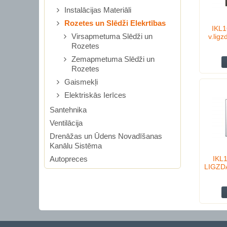
Instalācijas Materiāli
Rozetes un Slēdži Elekrtības
IKL1
Virsapmetuma Slēdži un
v.lig
Rozetes
Zemapmetuma Slēdži un
Rozetes
Gaismekļi
Elektriskās Ierīces
Santehnika
Ventilācija
Drenāžas un Ūdens Novadīšanas
Kanālu Sistēma
Autopreces
IKL
LIGZD