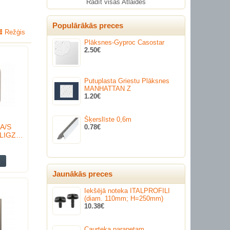
Rādīt visas Atlaides
Populārākās preces
Režģis
Plāksnes-Gyproc Casostar
2.50€
Putuplasta Griestu Plāksnes
MANHATTAN Z
1.20€
Šķerslīste 0,6m
 A/S
0.78€
LIGZ…
Jaunākās preces
Iekšējā noteka ITALPROFILI
(diam. 110mm; H=250mm)
10.38€
Caurteka parapetam