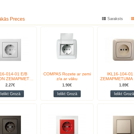
ākās Preces
Saraksts
16-014-01 E/B
COMPAS Rozete ar zemi
IKL16-104-01
LON ZEMAPMET…
z/a ar vāku
ZEMAPMETUMA 
2.27€
1.90€
1.89€
Ielikt Grozā
Ielikt Grozā
Ielikt Grozā