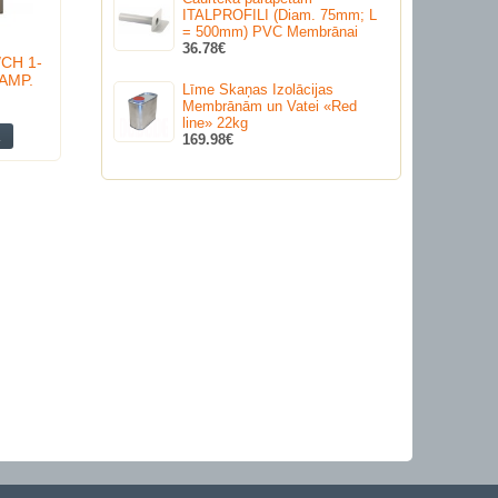
ITALPROFILI (Diam. 75mm; L
= 500mm) PVC Membrānai
36.78€
/CH 1-
AMP.
Līme Skaņas Izolācijas
Membrānām un Vatei «Red
line» 22kg
169.98€