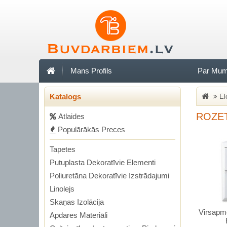
Mans Profils
Par Mu
Katalogs
El
ROZET
Аtlaides
Populārākās Preces
Tapetes
Putuplasta Dekoratīvie Elementi
Poliuretāna Dekoratīvie Izstrādajumi
Linolejs
Skaņas Izolācija
Virsapm
Apdares Materiāli