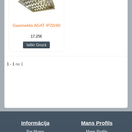
Gaismeklis AGAT IP20/40
17.25€
Ielikt Grozā
1 - 1
no 1
Informācija
Mans Profils
Par Mums
Mans Profils