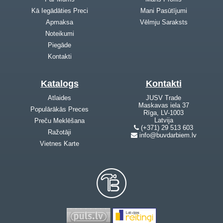
Kā Iegādāties Preci
Mani Pasūtījumi
Apmaksa
Vēlmju Saraksts
Noteikumi
Piegāde
Kontakti
Katalogs
Kontakti
Atlaides
JUSV Trade
Maskavas iela 37
Populārākās Preces
Rīga, LV-1003
Latvija
Preču Meklēšana
(+371) 29 513 603
Ražotāji
info@buvdarbiem.lv
Vietnes Karte