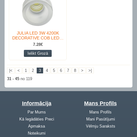
JULIA LED 3W 4200K
DECORATIVE COB LED…
7.28€
Ielikt Grozā
|<
<
1
2
3
4
5
6
7
8
>
>|
31 - 45
no 119
Informācija
Mans Profils
Par Mums
Mans Profils
Kā Iegādāties Preci
Mani Pasūtījumi
Apmaksa
Vēlmju Saraksts
Noteikumi