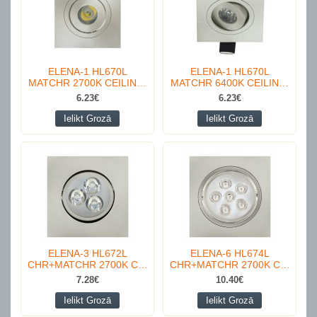
ELENA-1 HL670L
ELENA-1 HL670L
MATCHR 2700K CEILIN…
MATCHR 6400K CEILIN…
6.23€
6.23€
Ielikt Grozā
Ielikt Grozā
ELENA-3 HL672L
ELENA-6 HL674L
CHR+MATCHR 2700K C…
CHR+MATCHR 2700K C…
7.28€
10.40€
Ielikt Grozā
Ielikt Grozā