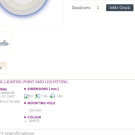
Daudzums
Ielikt Grozā
ts
NG LIGHTING POINT SMD LED FITTING
DIMENSIONS
[ mm ]
RIAL
UMINIUM
30
145
145
LOY CAST
RYLIC GLASS
MOUNTING HOLE
120 mm
COLOUR
WHITE
t specifications