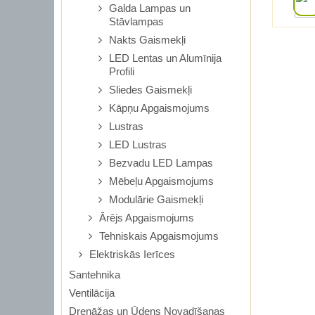
Galda Lampas un
Stāvlampas
Nakts Gaismekļi
LED Lentas un Alumīnija
Profili
Sliedes Gaismekļi
Kāpņu Apgaismojums
Lustras
LED Lustras
Bezvadu LED Lampas
Mēbeļu Apgaismojums
Modulārie Gaismekļi
Ārējs Apgaismojums
Tehniskais Apgaismojums
Elektriskās Ierīces
Santehnika
Ventilācija
Drenāžas un Ūdens Novadīšanas