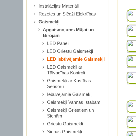
Instalācijas Materiāli
Rozetes un Slēdži Elekrtības
Gaismekļi
Apgaismojums Mājai un
Birojam
LED Paneļi
LED Griestu Gaismekļi
LED Iebūvējamie Gaismekļi
LED Gaismekļi ar
Tālvadības Kontroļi
Gaismekļi ar Kustības
Sensoru
Iebūvējamie Gaismekļi
Gaismekļi Vannas Istabām
Gaismekļi Griestiem un
Sienām
Griestu Gaismekļi
Sienas Gaismekļi