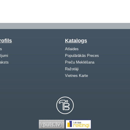
ofils
Katalogs
ls
Atlaides
ījumi
Populārākās Preces
aksts
Preču Meklēšana
Ražotāji
Vietnes Karte