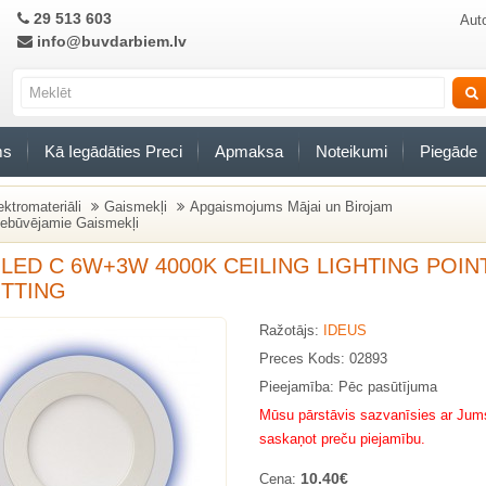
29 513 603
Auto
info@buvdarbiem.lv
ms
Kā Iegādāties Preci
Apmaksa
Noteikumi
Piegāde
ektromateriāli
Gaismekļi
Apgaismojums Mājai un Birojam
ebūvējamie Gaismekļi
 LED C 6W+3W 4000K CEILING LIGHTING POIN
ITTING
Ražotājs:
IDEUS
Preces Kods: 02893
Pieejamība: Pēc pasūtījuma
Mūsu pārstāvis sazvanīsies ar Jums
saskaņot preču piejamību.
10.40€
Cena: