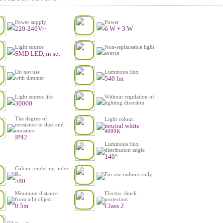
Power supply
Power
220-240V~
6 W + 3 W
Light source
Non-replaceable light
SMD LED, in set
source
Do not use
Luminous flux
540 lm
with dimmer
Light source life
Without regulation of
30000
lighting direction
The degree of
Light colour
resistance to dust and
neutral white
moisture
4000K
IP42
Luminous flux
distribution angle
140°
Colour rendering index
Ra
For use indoors only
>80
Minimum distance
Electric shock
from a lit object
protection
0.5m
Class 2