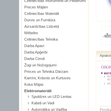
Celtniecības Instrumenti un Piederumi
Preces Mājām
Celtniecības Materiāli
Durvis un Furnitūra
Aizsardzības Līdzekļi
Mēbeles
Celtniecības Tehnika
Darba Apavi
Darba Apģerbi
Apraks
Darba Cimdi
Žogi un Nožogojumi
CEILI
Preces un Tehnika Dārzam
MATE
AL
Kamīni, Krāsnis un Kurtuves
AL
AC
Koka Mājas
Elektromateriāli
Spuldzes un LED Lentas
Kabeļi un Vadi
Automātika un Vadība
Produc