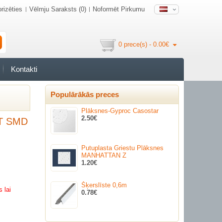
rizēties
Vēlmju Saraksts (0)
Noformēt Pirkumu
0 prece(s) - 0.00€
Kontakti
Populārākās preces
Plāksnes-Gyproc Casostar
2.50€
T SMD
Putuplasta Griestu Plāksnes
MANHATTAN Z
1.20€
Šķerslīste 0,6m
 lai
0.78€