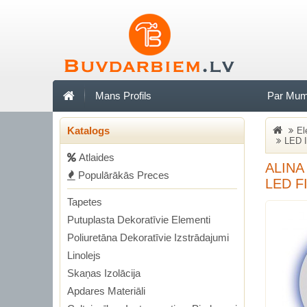
Mans Profils
Par Mu
Katalogs
El
LED I
Аtlaides
ALINA
Populārākās Preces
LED F
Tapetes
Putuplasta Dekoratīvie Elementi
Poliuretāna Dekoratīvie Izstrādajumi
Linolejs
Skaņas Izolācija
Apdares Materiāli