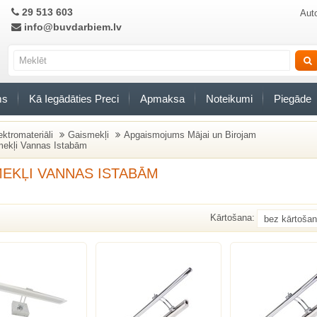
29 513 603
Auto
info@buvdarbiem.lv
ms
Kā Iegādāties Preci
Apmaksa
Noteikumi
Piegāde
ektromateriāli
Gaismekļi
Apgaismojums Mājai un Birojam
ekļi Vannas Istabām
EKĻI VANNAS ISTABĀM
Kārtošana: