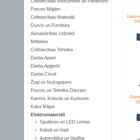
Celtniecības Instrumenti un Piederumi
Preces Mājām
Gaism
Celtniecības Materiāli
CH
Durvis un Furnitūra
Aizsardzības Līdzekļi
Mēbeles
Celtniecības Tehnika
Darba Apavi
Darba Apģerbi
Darba Cimdi
Žogi un Nožogojumi
Preces un Tehnika Dārzam
Gais
Kamīni, Krāsnis un Kurtuves
L
Koka Mājas
Elektromateriāli
Spuldzes un LED Lentas
Kabeļi un Vadi
Automātika un Vadība