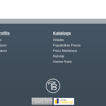
ofils
Katalogs
ls
Atlaides
ījumi
Populārākās Preces
aksts
Preču Meklēšana
Ražotāji
Vietnes Karte