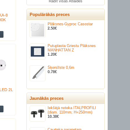
Rādīt visas Atlaides
Populārākās preces
KA-8
00K
Plāksnes-Gyproc Casostar
2.50€
Putuplasta Griestu Plāksnes
MANHATTAN Z
1.20€
Šķerslīste 0,6m
0.78€
 LED 2L
Jaunākās preces
Iekšējā noteka ITALPROFILI
(diam. 110mm; H=250mm)
10.38€
Caurteka parapetam