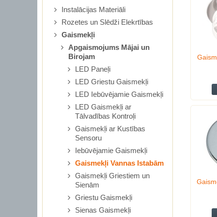
Instalācijas Materiāli
Rozetes un Slēdži Elekrtības
Gaismekļi
Apgaismojums Mājai un
Birojam
Gaism
LED Paneļi
LED Griestu Gaismekļi
LED Iebūvējamie Gaismekļi
LED Gaismekļi ar
Tālvadības Kontroļi
Gaismekļi ar Kustības
Sensoru
Iebūvējamie Gaismekļi
Gaismekļi Vannas Istabām
Gaismekļi Griestiem un
Gaism
Sienām
Griestu Gaismekļi
Sienas Gaismekļi