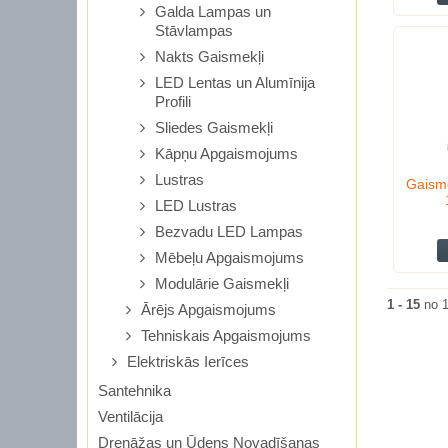
Galda Lampas un
Stāvlampas
Nakts Gaismekļi
LED Lentas un Alumīnija
Profili
Sliedes Gaismekļi
Kāpņu Apgaismojums
Lustras
Gaism
LED Lustras
Bezvadu LED Lampas
Mēbeļu Apgaismojums
Modulārie Gaismekļi
1 - 15
no 
Ārējs Apgaismojums
Tehniskais Apgaismojums
Elektriskās Ierīces
Santehnika
Ventilācija
Drenāžas un Ūdens Novadīšanas