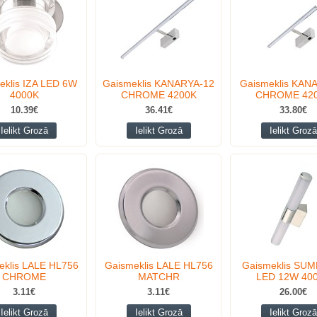
eklis IZA LED 6W
Gaismeklis KANARYA-12
Gaismeklis KAN
4000K
CHROME 4200K
CHROME 42
10.39€
36.41€
33.80€
Ielikt Grozā
Ielikt Grozā
Ielikt Grozā
eklis LALE HL756
Gaismeklis LALE HL756
Gaismeklis SU
CHROME
MATCHR
LED 12W 40
3.11€
3.11€
26.00€
Ielikt Grozā
Ielikt Grozā
Ielikt Grozā