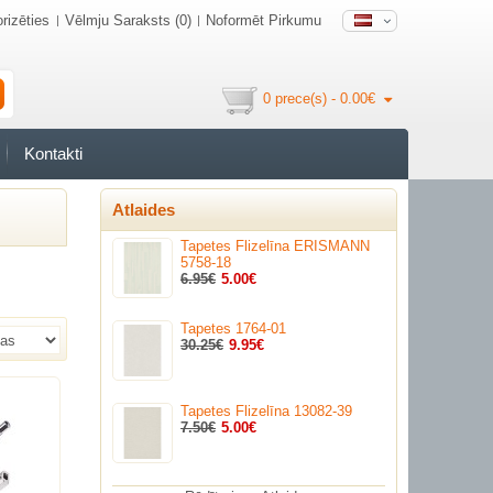
rizēties
Vēlmju Saraksts (0)
Noformēt Pirkumu
0 prece(s) - 0.00€
Kontakti
Atlaides
Tapetes Flizelīna ERISMANN
5758-18
6.95€
5.00€
Tapetes 1764-01
30.25€
9.95€
Tapetes Flizelīna 13082-39
7.50€
5.00€