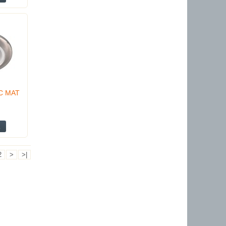
 C MAT
2
>
>|