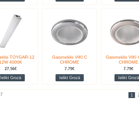
eklis TOYGAR-12
Gaismeklis VIKI C
Gaismeklis VIKI
12W 4000K
CHROME
CHROME
27.56€
7.79€
7.79€
Ielikt Grozā
Ielikt Grozā
Ielikt Grozā
17
1