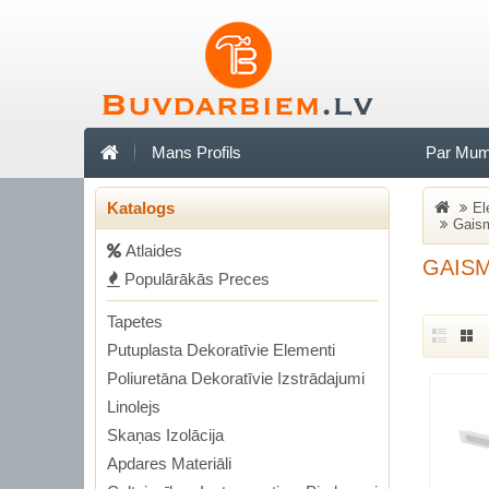
Mans Profils
Par Mu
Katalogs
El
Gaism
Аtlaides
GAISM
Populārākās Preces
Tapetes
Putuplasta Dekoratīvie Elementi
Poliuretāna Dekoratīvie Izstrādajumi
Linolejs
Skaņas Izolācija
Apdares Materiāli