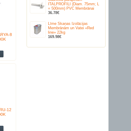
ITALPROFILI (Diam. 75mm; L
= 500mm) PVC Membrānai
36.78€
Līme Skaņas Izolācijas
Membrānām un Vatei «Red
line» 22kg
ARYA-8
169.98€
00K
MRU-12
00K