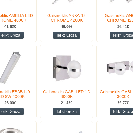
eklis AMELIA LED
Gaismeklis ANKA-12
Gaismeklis AN
ROME 4000K
CHROME 4200K
CHROME 42
41.62€
40.06€
36.41€
Ielikt Grozā
Ielikt Grozā
Ielikt Grozā
meklis EBABIL-9
Gaismeklis GABI LED 1D
Gaismeklis GABI
ED 9W 4000K
3000K
3000K
26.00€
21.43€
39.77€
Ielikt Grozā
Ielikt Grozā
Ielikt Grozā