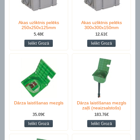
Akas uzliktnis pelēks
Akas uzliktnis pelēks
250x250x125mm
300x300x150mm
5.48€
12.61€
Ielikt Grozā
Ielikt Grozā
Dārza laistīšanas mezgls
Dārza laistīšanas mezgls
zaļš (neaizsalstošs)
35.09€
183.76€
Ielikt Grozā
Ielikt Grozā