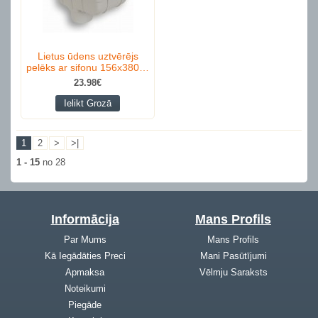
Lietus ūdens uztvērējs
pelēks ar sifonu 156x380…
23.98€
Ielikt Grozā
1
2
>
>|
1 - 15
no 28
Informācija
Mans Profils
Par Mums
Mans Profils
Kā Iegādāties Preci
Mani Pasūtījumi
Apmaksa
Vēlmju Saraksts
Noteikumi
Piegāde