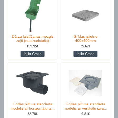
Dārza laistīšanas mezgls
Grīdas izlietne
zaļš (neaizsalstošs)
400x400mm
199.95€
35.67€
Ielikt Grozā
Ielikt Grozā
Gridas piltuve standarta
Gridas piltuve standarta
modelis ar horizontālu iz…
modelis ar vertikālu izva…
32.78€
9.81€