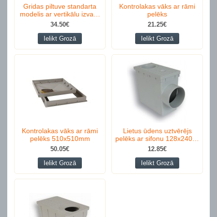
Gridas piltuve standarta
Kontrolakas vāks ar rāmi
modelis ar vertikālu izva…
pelēks
34.50€
21.25€
Ielikt Grozā
Ielikt Grozā
Kontrolakas vāks ar rāmi
Lietus ūdens uztvērējs
pelēks 510x510mm
pelēks ar sifonu 128x240…
50.05€
12.85€
Ielikt Grozā
Ielikt Grozā