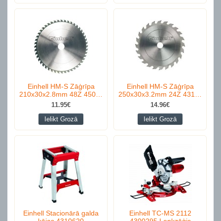
Einhell HM-S Zāģrīpa
Einhell HM-S Zāģrīpa
210x30x2.8mm 48Z 450…
250x30x3.2mm 24Z 431…
11.95€
14.96€
Ielikt Grozā
Ielikt Grozā
Einhell Stacionārā galda
Einhell TC-MS 2112
kājas 4310620
4300295 Leņķzāģis