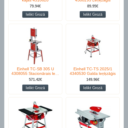
79.94€
89.95€
Ielikt Grozā
Ielikt Grozā
Einhell TC-SB 305 U
Einhell TC-TS 2025/1
4308055 Stacionārais le…
4340530 Galda leņķzāģis
571.42€
149.96€
Ielikt Grozā
Ielikt Grozā