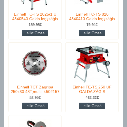
Einhell TC-TS 2025/1 U
Einhell TC-TS 820
4340540 Galda leņķzāģis
4340410 Galda leņķzāģis
159.95€
79.94€
Ielikt Grozā
Ielikt Grozā
Einhell TCT Zāģrīpa
Einhell TE-TS 250 UF
250x30 48T,multi. 4502157
GALDA ZĀĢIS
52.95€
462.32€
Ielikt Grozā
Ielikt Grozā