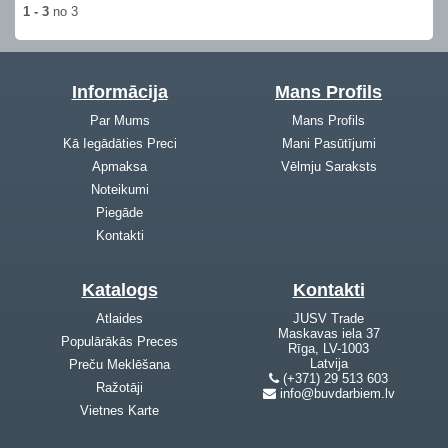
1 - 3
no 3
Informācija
Mans Profils
Par Mums
Mans Profils
Kā Iegādāties Preci
Mani Pasūtījumi
Apmaksa
Vēlmju Saraksts
Noteikumi
Piegāde
Kontakti
Katalogs
Kontakti
Atlaides
JUSV Trade
Maskavas iela 37
Populārākās Preces
Rīga, LV-1003
Latvija
Preču Meklēšana
(+371) 29 513 603
Ražotāji
info@buvdarbiem.lv
Vietnes Karte