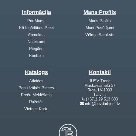
Informācija
Mans Profils
Par Mums
Mans Profils
Kā Iegādāties Preci
Mani Pasūtījumi
Apmaksa
Vēlmju Saraksts
Noteikumi
Piegāde
Kontakti
Katalogs
Kontakti
Atlaides
JUSV Trade
Maskavas iela 37
Populārākās Preces
Rīga, LV-1003
Latvija
Preču Meklēšana
(+371) 29 513 603
Ražotāji
info@buvdarbiem.lv
Vietnes Karte