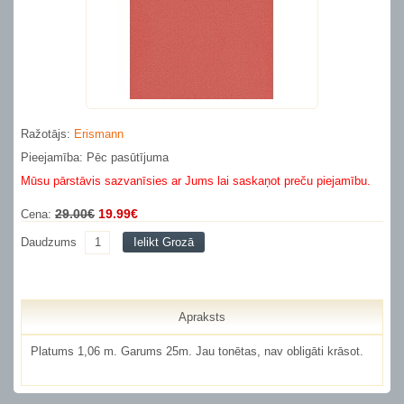
Ražotājs:
Erismann
Pieejamība: Pēc pasūtījuma
Mūsu pārstāvis sazvanīsies ar Jums lai saskaņot preču piejamību.
29.00€
19.99€
Cena:
Daudzums
Ielikt Grozā
Apraksts
Platums 1,06 m. Garums 25m. Jau tonētas, nav obligāti krāsot.