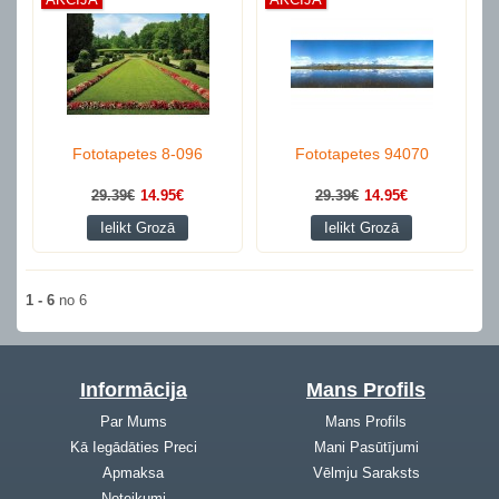
Fototapetes 8-096
Fototapetes 94070
29.39€
14.95€
29.39€
14.95€
Ielikt Grozā
Ielikt Grozā
1 - 6
no 6
Informācija
Mans Profils
Par Mums
Mans Profils
Kā Iegādāties Preci
Mani Pasūtījumi
Apmaksa
Vēlmju Saraksts
Noteikumi