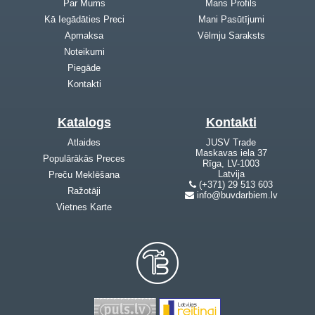
Par Mums
Mans Profils
Kā Iegādāties Preci
Mani Pasūtījumi
Apmaksa
Vēlmju Saraksts
Noteikumi
Piegāde
Kontakti
Katalogs
Kontakti
Atlaides
JUSV Trade
Maskavas iela 37
Populārākās Preces
Rīga, LV-1003
Latvija
Preču Meklēšana
(+371) 29 513 603
Ražotāji
info@buvdarbiem.lv
Vietnes Karte