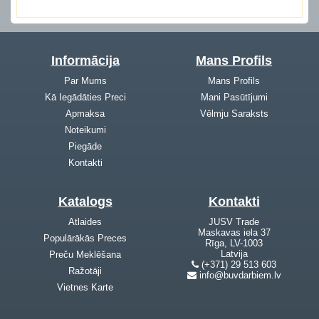
Informācija
Mans Profils
Par Mums
Mans Profils
Kā Iegādāties Preci
Mani Pasūtījumi
Apmaksa
Vēlmju Saraksts
Noteikumi
Piegāde
Kontakti
Katalogs
Kontakti
Atlaides
JUSV Trade
Maskavas iela 37
Populārākās Preces
Rīga, LV-1003
Latvija
Preču Meklēšana
(+371) 29 513 603
Ražotāji
info@buvdarbiem.lv
Vietnes Karte