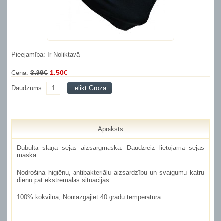
Pieejamība: Ir Noliktavā
3.99€
1.50€
Cena:
Daudzums
Ielikt Grozā
Apraksts
Dubultā slāņa sejas aizsargmaska. Daudzreiz lietojama sejas
maska.
Nodrošina higiēnu, antibakteriālu aizsardzību un svaigumu katru
dienu pat ekstremālās situācijās.
100% kokvilna, Nomazgājiet 40 grādu temperatūrā.