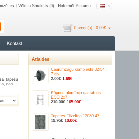
rizēties
Vēlmju Saraksts (0)
Noformēt Pirkumu
0 prece(s) - 0.00€
Kontakti
Atlaides
Caurumzāģu komplekts 32-54,
7 gb
2.00€
1.69€
ošai tapešu
ila, gan
Kāpnes alumīnija sastatnes
ECO 2x7
210.00€
165.00€
Tapetes Flizelīna 12080-47
19.95€
10.00€