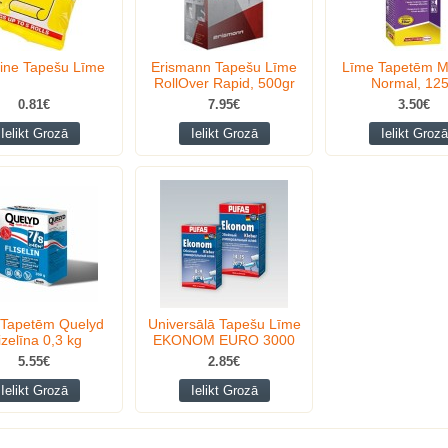
line Tapešu Līme
Erismann Tapešu Līme
Līme Tapetēm M
RollOver Rapid, 500gr
Normal, 12
0.81€
7.95€
3.50€
Ielikt Grozā
Ielikt Grozā
Ielikt Grozā
 Tapetēm Quelyd
Universālā Tapešu Līme
izelīna 0,3 kg
EKONOM EURO 3000
5.55€
2.85€
Ielikt Grozā
Ielikt Grozā