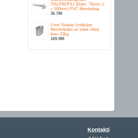
ITALPROFILI (Diam. 75mm; L
= 500mm) PVC Membrānai
36.78€
Līme Skaņas Izolācijas
Membrānām un Vatei «Red
line» 22kg
169.98€
Kontakti