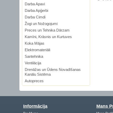
Darba Apavi
Darba Apģerbi
Darba Cimdi
Žogi un Nožogojumi
Preces un Tehnika Dārzam
Kamīni, Krāsnis un Kurtuves
Koka Mājas
Elektromateriāli
Santehnika
Ventilācija
Drenāžas un Ūdens Novadīšanas
Kanālu Sistēma
Autopreces
Informācija
Mans Pr