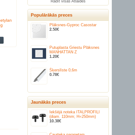
Rādīt visas Atlaides
Populārākās preces
etylan
5g
Plāksnes-Gyproc Casostar
2.50€
Putuplasta Griestu Plāksnes
MANHATTAN Z
1.20€
Šķerslīste 0,6m
0.78€
Jaunākās preces
Iekšējā noteka ITALPROFILI
(diam. 110mm; H=250mm)
10.38€
Caurteka parapetam