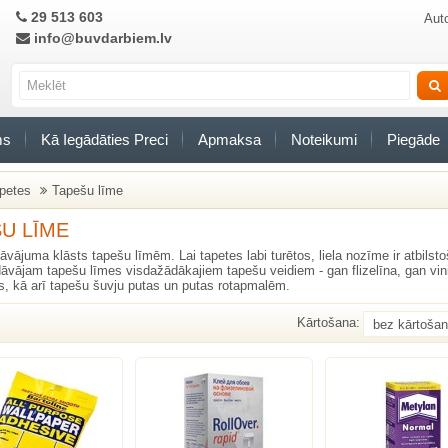
29 513 603
Auto
info@buvdarbiem.lv
ms
Kā Iegādāties Preci
Apmaksa
Noteikumi
Piegāde
petes
Tapešu līme
U LĪME
āvājuma klāsts tapešu līmēm. Lai tapetes labi turētos, liela nozīme ir atbilst
dāvājam tapešu līmes visdažādākajiem tapešu veidiem - gan flizelīna, gan vin
s, kā arī tapešu šuvju
putas
un
putas
rotapmalēm.
Kārtošana: