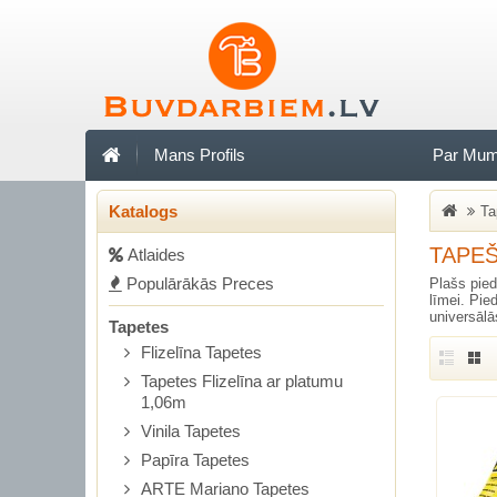
Mans Profils
Par Mu
Katalogs
Ta
TAPEŠ
Аtlaides
Populārākās Preces
Plašs pied
līmei. Pie
universālā
Tapetes
Flizelīna Tapetes
Tapetes Flizelīna ar platumu
1,06m
Vinila Tapetes
Papīra Tapetes
ARTE Mariano Tapetes