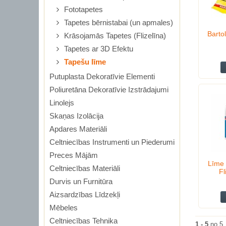
Fototapetes
Tapetes bērnistabai (un apmales)
Barto
Krāsojamās Tapetes (Flizelīna)
Tapetes ar 3D Efektu
Tapešu līme
Putuplasta Dekoratīvie Elementi
Poliuretāna Dekoratīvie Izstrādajumi
Linolejs
Skaņas Izolācija
Apdares Materiāli
Celtniecības Instrumenti un Piederumi
Preces Mājām
Līme
Celtniecības Materiāli
Fl
Durvis un Furnitūra
Aizsardzības Līdzekļi
Mēbeles
Celtniecības Tehnika
1 - 5
no 5