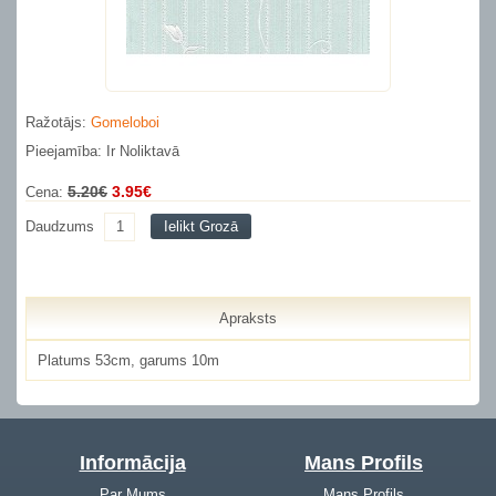
Ražotājs:
Gomeloboi
Pieejamība: Ir Noliktavā
5.20€
3.95€
Cena:
Daudzums
Ielikt Grozā
Apraksts
Platums 53cm, garums 10m
Informācija
Mans Profils
Par Mums
Mans Profils