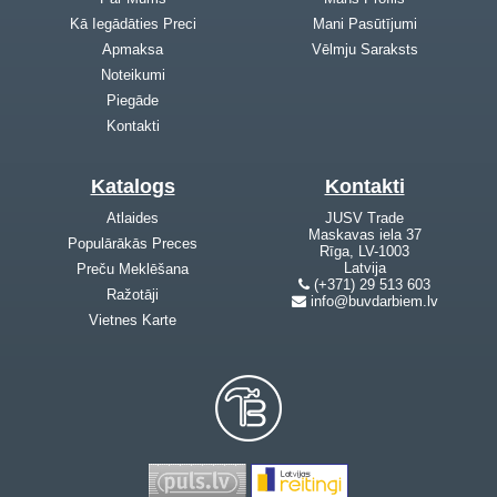
Kā Iegādāties Preci
Mani Pasūtījumi
Apmaksa
Vēlmju Saraksts
Noteikumi
Piegāde
Kontakti
Katalogs
Kontakti
Atlaides
JUSV Trade
Maskavas iela 37
Populārākās Preces
Rīga, LV-1003
Latvija
Preču Meklēšana
(+371) 29 513 603
Ražotāji
info@buvdarbiem.lv
Vietnes Karte