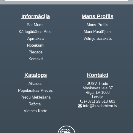
Informācija
Mans Profils
Par Mums
Mans Profils
Kā Iegādāties Preci
Mani Pasūtījumi
Apmaksa
Vēlmju Saraksts
Noteikumi
Piegāde
Kontakti
Katalogs
Kontakti
Atlaides
JUSV Trade
Maskavas iela 37
Populārākās Preces
Rīga, LV-1003
Latvija
Preču Meklēšana
(+371) 29 513 603
Ražotāji
info@buvdarbiem.lv
Vietnes Karte