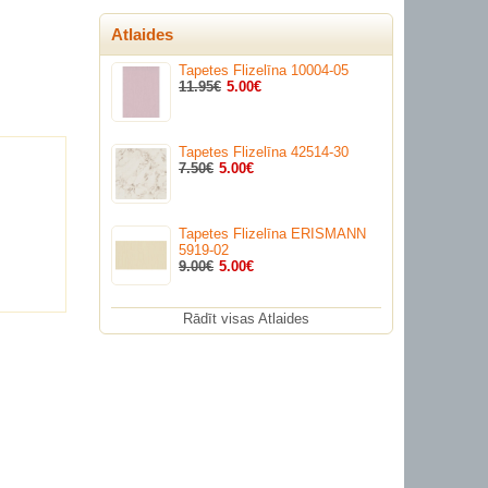
Atlaides
Tapetes Flizelīna 10004-05
11.95€
5.00€
Tapetes Flizelīna 42514-30
7.50€
5.00€
Tapetes Flizelīna ERISMANN
5919-02
9.00€
5.00€
Rādīt visas Atlaides