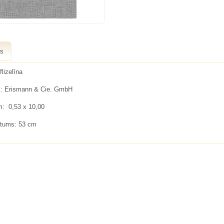
ts
flizelīna
s:
Erismann & Cie. GmbH
 m:
0,53 x 10,00
atums:
53 cm