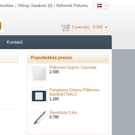
rizēties
Vēlmju Saraksts (0)
Noformēt Pirkumu
0 prece(s) - 0.00€
Kontakti
Populārākās preces
Plāksnes-Gyproc Casostar
2.50€
Putuplasta Griestu Plāksnes
MANHATTAN Z
1.20€
Šķerslīste 0,6m
0.78€