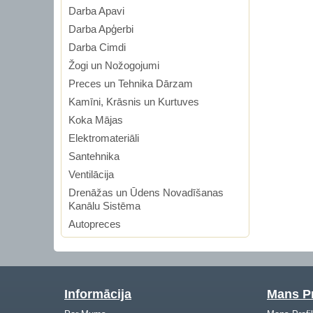
Darba Apavi
Darba Apģerbi
Darba Cimdi
Žogi un Nožogojumi
Preces un Tehnika Dārzam
Kamīni, Krāsnis un Kurtuves
Koka Mājas
Elektromateriāli
Santehnika
Ventilācija
Drenāžas un Ūdens Novadīšanas
Kanālu Sistēma
Autopreces
Informācija
Mans Pr