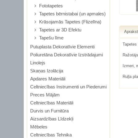
Fototapetes
Tapetes bērnistabai (un apmales)
Krāsojamās Tapetes (Flizelīna)
Tapetes ar 3D Efektu
Apraks
Tapešu līme
Tapetes 
Putuplasta Dekoratīvie Elementi
Poliuretāna Dekoratīvie Izstrādajumi
Ražotāj
Linolejs
Izmeri,
Skaņas Izolācija
Ruļļa pl
Apdares Materiāli
Celtniecības Instrumenti un Piederumi
Preces Mājām
Celtniecības Materiāli
Durvis un Furnitūra
Aizsardzības Līdzekļi
Mēbeles
Celtniecības Tehnika