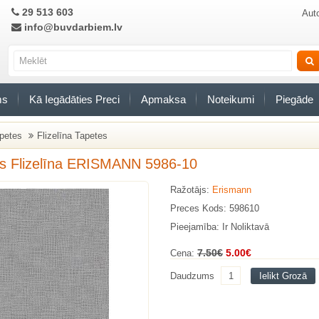
29 513 603
Auto
info@buvdarbiem.lv
ms
Kā Iegādāties Preci
Apmaksa
Noteikumi
Piegāde
petes
Flizelīna Tapetes
s Flizelīna ERISMANN 5986-10
Ražotājs:
Erismann
Preces Kods: 598610
Pieejamība: Ir Noliktavā
7.50€
5.00€
Cena:
Daudzums
Ielikt Grozā