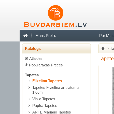
Mans Profils
Par Mu
Katalogs
Ta
Tapete
Аtlaides
Populārākās Preces
Tapetes
Flizelīna Tapetes
Tapetes Flizelīna ar platumu
1,06m
Vinila Tapetes
Papīra Tapetes
ARTE Mariano Tapetes