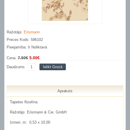
Ražotājs:
Erismann
Preces Kods: 596102
Pieejamība: Ir Noliktavā
7.50€
5.00€
Cena:
Daudzums
Ielikt Grozā
Apraksts
Tapetes flizelīna
Ražotājs:
Erismann & Cie. GmbH
Izmeri, m:
0,53 x 10,00