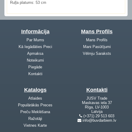
Ruļļa platums:
53 cm
Informācija
Mans Profils
Par Mums
Mans Profils
Kā Iegādāties Preci
Mani Pasūtījumi
Apmaksa
Vēlmju Saraksts
Noteikumi
Piegāde
Kontakti
Katalogs
Kontakti
Atlaides
JUSV Trade
Maskavas iela 37
Populārākās Preces
Rīga, LV-1003
Latvija
Preču Meklēšana
(+371) 29 513 603
Ražotāji
info@buvdarbiem.lv
Vietnes Karte