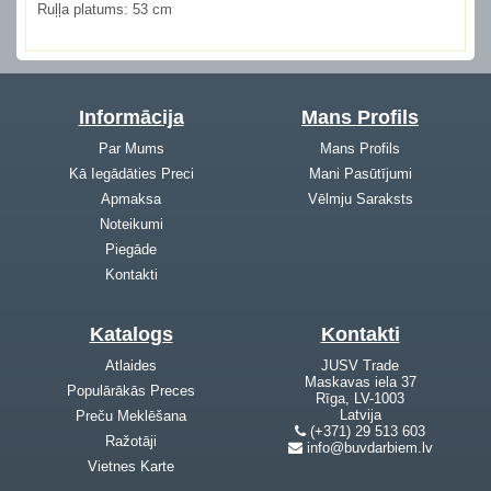
Ruļļa platums:
53 cm
Informācija
Mans Profils
Par Mums
Mans Profils
Kā Iegādāties Preci
Mani Pasūtījumi
Apmaksa
Vēlmju Saraksts
Noteikumi
Piegāde
Kontakti
Katalogs
Kontakti
Atlaides
JUSV Trade
Maskavas iela 37
Populārākās Preces
Rīga, LV-1003
Latvija
Preču Meklēšana
(+371) 29 513 603
Ražotāji
info@buvdarbiem.lv
Vietnes Karte