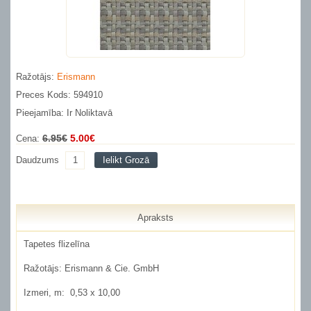
Ražotājs:
Erismann
Preces Kods: 594910
Pieejamība: Ir Noliktavā
6.95€
5.00€
Cena:
Daudzums
Ielikt Grozā
Apraksts
Tapetes flizelīna
Ražotājs:
Erismann & Cie. GmbH
Izmeri, m:
0,53 x 10,00