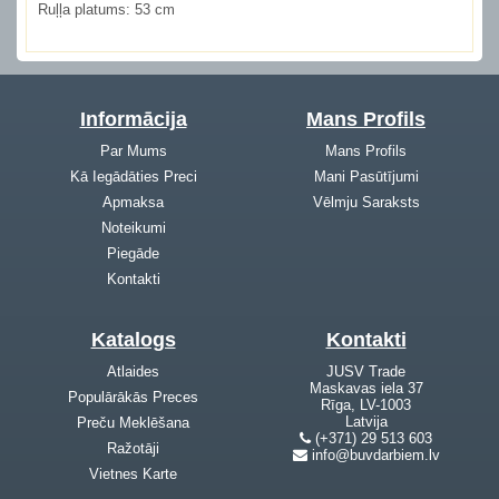
Ruļļa platums:
53 cm
Informācija
Mans Profils
Par Mums
Mans Profils
Kā Iegādāties Preci
Mani Pasūtījumi
Apmaksa
Vēlmju Saraksts
Noteikumi
Piegāde
Kontakti
Katalogs
Kontakti
Atlaides
JUSV Trade
Maskavas iela 37
Populārākās Preces
Rīga, LV-1003
Latvija
Preču Meklēšana
(+371) 29 513 603
Ražotāji
info@buvdarbiem.lv
Vietnes Karte