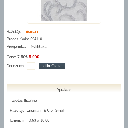
Ražotājs:
Erismann
Preces Kods: 594110
Pieejamība: Ir Noliktavā
7.50€
5.00€
Cena:
Daudzums
Ielikt Grozā
Apraksts
Tapetes flizelīna
Ražotājs:
Erismann & Cie. GmbH
Izmeri, m:
0,53 x 10,00