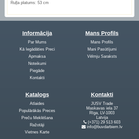
Ruļļa platums:
53 cm
Informācija
Mans Profils
Par Mums
Mans Profils
Kā Iegādāties Preci
Mani Pasūtījumi
Apmaksa
Vēlmju Saraksts
Noteikumi
Piegāde
Kontakti
Katalogs
Kontakti
Atlaides
JUSV Trade
Maskavas iela 37
Populārākās Preces
Rīga, LV-1003
Latvija
Preču Meklēšana
(+371) 29 513 603
Ražotāji
info@buvdarbiem.lv
Vietnes Karte