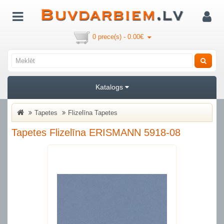
0 prece(s) - 0.00€
Katalogs
Tapetes
Flizelīna Tapetes
Tapetes Flizelīna ERISMANN 5918-08