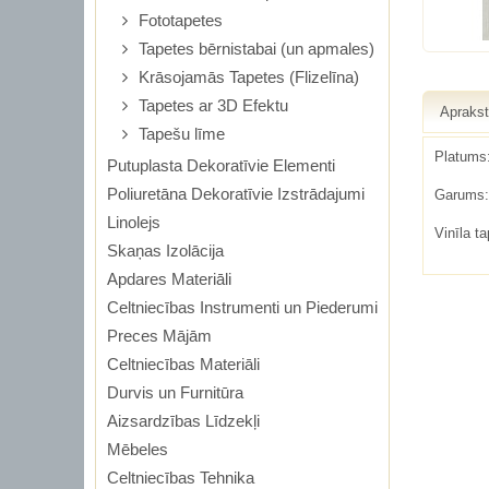
Fototapetes
Tapetes bērnistabai (un apmales)
Krāsojamās Tapetes (Flizelīna)
Tapetes ar 3D Efektu
Apraks
Tapešu līme
Platums
Putuplasta Dekoratīvie Elementi
Poliuretāna Dekoratīvie Izstrādajumi
Garums:
Linolejs
Vinīla t
Skaņas Izolācija
Apdares Materiāli
Celtniecības Instrumenti un Piederumi
Preces Mājām
Celtniecības Materiāli
Durvis un Furnitūra
Aizsardzības Līdzekļi
Mēbeles
Celtniecības Tehnika