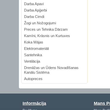
Darba Apavi
Darba Apģerbi
Darba Cimdi
Žogi un Nožogojumi
Preces un Tehnika Dārzam
Kamīni, Krāsnis un Kurtuves
Koka Mājas
Elektromateriāli
Santehnika
Ventilācija
Drenāžas un Ūdens Novadīšanas
Kanālu Sistēma
Autopreces
Informācija
Mans Pr