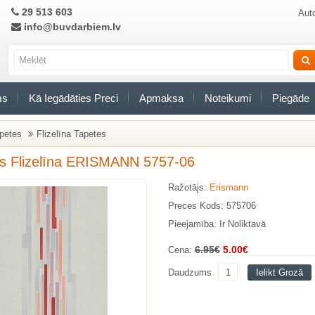
29 513 603
Auto
info@buvdarbiem.lv
ms
Kā Iegādāties Preci
Apmaksa
Noteikumi
Piegāde
petes
Flizelīna Tapetes
s Flizelīna ERISMANN 5757-06
Ražotājs:
Erismann
Preces Kods: 575706
Pieejamība: Ir Noliktavā
6.95€
5.00€
Cena:
Daudzums
Ielikt Grozā