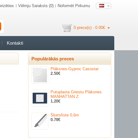
rizēties
Vēlmju Saraksts (0)
Noformēt Pirkumu
0 prece(s) - 0.00€
Kontakti
Populārākās preces
Plāksnes-Gyproc Casostar
2.50€
Putuplasta Griestu Plāksnes
MANHATTAN Z
1.20€
Šķerslīste 0,6m
0.78€