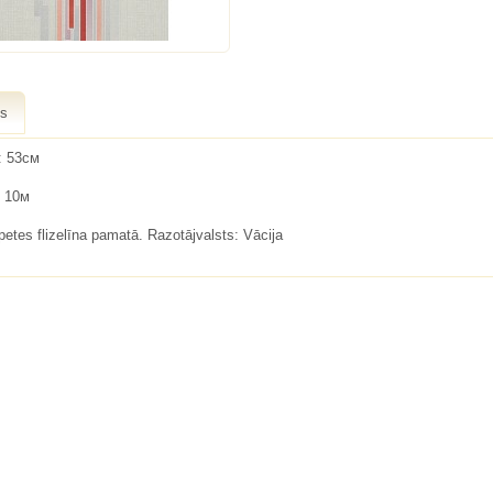
ts
: 53см
 10м
apetes flizelīna pamatā. Razotājvalsts: Vācija