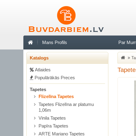
Mans Profils
Par Mu
Katalogs
Ta
Tapete
Аtlaides
Populārākās Preces
Tapetes
Flizelīna Tapetes
Tapetes Flizelīna ar platumu
1,06m
Vinila Tapetes
Papīra Tapetes
ARTE Mariano Tapetes