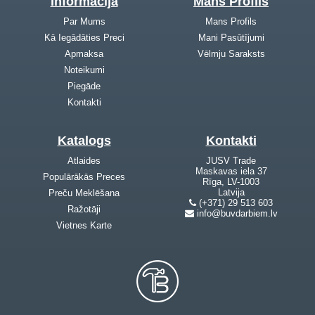
Informācija
Mans Profils
Par Mums
Mans Profils
Kā Iegādāties Preci
Mani Pasūtījumi
Apmaksa
Vēlmju Saraksts
Noteikumi
Piegāde
Kontakti
Katalogs
Kontakti
Atlaides
JUSV Trade
Maskavas iela 37
Populārākās Preces
Rīga, LV-1003
Latvija
Preču Meklēšana
(+371) 29 513 603
Ražotāji
info@buvdarbiem.lv
Vietnes Karte