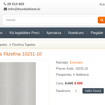
29 513 603
Auto
info@buvdarbiem.lv
ms
Kā Iegādāties Preci
Apmaksa
Noteikumi
Piegāde
petes
Flizelīna Tapetes
s Flizelīna 10231-10
Ražotājs:
Erismann
Preces Kods: 10231-10
Pieejamība: Ir Noliktavā
9.00€
5.00€
Cena:
Daudzums
Ielikt Grozā