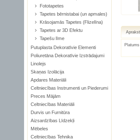
Fototapetes
Tapetes bērnistabai (un apmales)
Krāsojamās Tapetes (Flizelīna)
Tapetes ar 3D Efektu
Apraks
Tapešu līme
Platums
Putuplasta Dekoratīvie Elementi
Poliuretāna Dekoratīvie Izstrādajumi
Linolejs
Skaņas Izolācija
Apdares Materiāli
Celtniecības Instrumenti un Piederumi
Preces Mājām
Celtniecības Materiāli
Durvis un Furnitūra
Aizsardzības Līdzekļi
Mēbeles
Celtniecības Tehnika