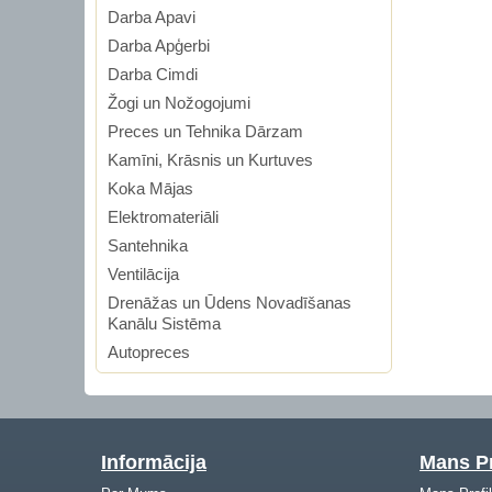
Darba Apavi
Darba Apģerbi
Darba Cimdi
Žogi un Nožogojumi
Preces un Tehnika Dārzam
Kamīni, Krāsnis un Kurtuves
Koka Mājas
Elektromateriāli
Santehnika
Ventilācija
Drenāžas un Ūdens Novadīšanas
Kanālu Sistēma
Autopreces
Informācija
Mans Pr