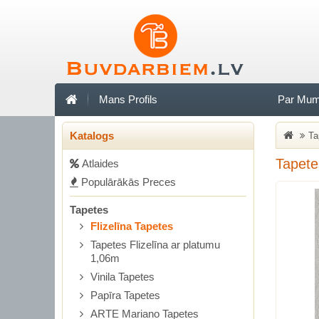
Mans Profils
Par Mu
Katalogs
Ta
Tapete
Аtlaides
Populārākās Preces
Tapetes
Flizelīna Tapetes
Tapetes Flizelīna ar platumu
1,06m
Vinila Tapetes
Papīra Tapetes
ARTE Mariano Tapetes