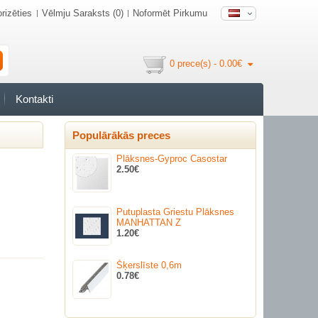
rizēties
Vēlmju Saraksts (0)
Noformēt Pirkumu
0 prece(s) - 0.00€
Kontakti
Populārākās preces
Plāksnes-Gyproc Casostar
2.50€
Putuplasta Griestu Plāksnes
MANHATTAN Z
1.20€
Šķerslīste 0,6m
0.78€