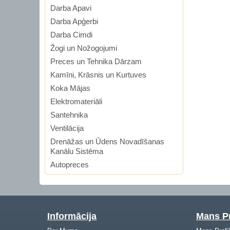
Darba Apavi
Darba Apģerbi
Darba Cimdi
Žogi un Nožogojumi
Preces un Tehnika Dārzam
Kamīni, Krāsnis un Kurtuves
Koka Mājas
Elektromateriāli
Santehnika
Ventilācija
Drenāžas un Ūdens Novadīšanas
Kanālu Sistēma
Autopreces
Informācija
Mans Pr