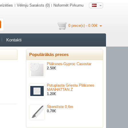
rizēties
Vēlmju Saraksts (0)
Noformēt Pirkumu
0 prece(s) - 0.00€
Kontakti
Populārākās preces
Plāksnes-Gyproc Casostar
2.50€
Putuplasta Griestu Plāksnes
MANHATTAN Z
1.20€
Šķerslīste 0,6m
0.78€