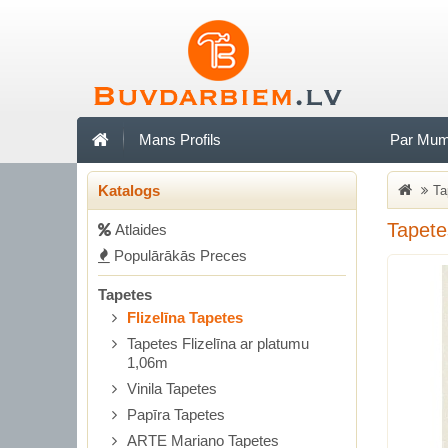
Mans Profils
Par Mu
Katalogs
Ta
Tapete
Аtlaides
Populārākās Preces
Tapetes
Flizelīna Tapetes
Tapetes Flizelīna ar platumu
1,06m
Vinila Tapetes
Papīra Tapetes
ARTE Mariano Tapetes