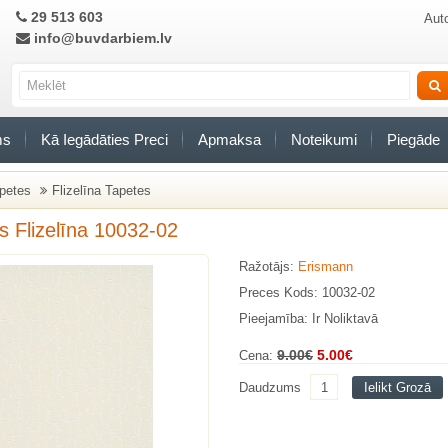
29 513 603
Auto
info@buvdarbiem.lv
ms
Kā Iegādāties Preci
Apmaksa
Noteikumi
Piegāde
petes
Flizelīna Tapetes
s Flizelīna 10032-02
Ražotājs:
Erismann
Preces Kods: 10032-02
Pieejamība: Ir Noliktavā
9.00€
5.00€
Cena:
Daudzums
Ielikt Grozā