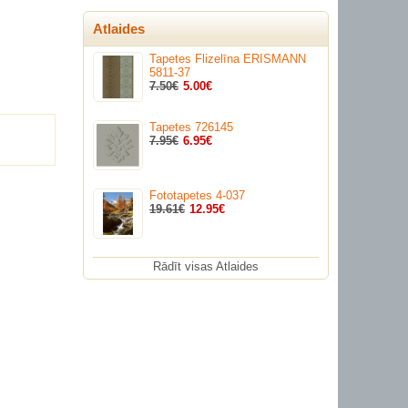
Atlaides
Tapetes Flizelīna ERISMANN
5811-37
7.50€
5.00€
Tapetes 726145
7.95€
6.95€
Fototapetes 4-037
19.61€
12.95€
Rādīt visas Atlaides