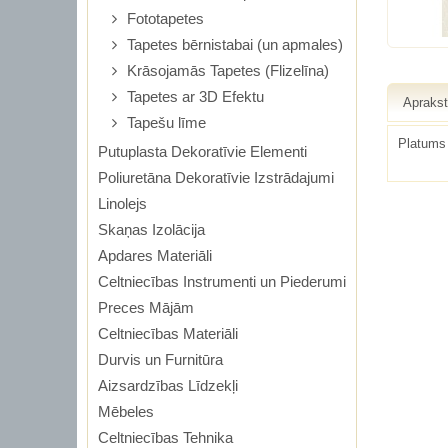
Fototapetes
Tapetes bērnistabai (un apmales)
Krāsojamās Tapetes (Flizelīna)
Tapetes ar 3D Efektu
Apraks
Tapešu līme
Platums
Putuplasta Dekoratīvie Elementi
Poliuretāna Dekoratīvie Izstrādajumi
Linolejs
Skaņas Izolācija
Apdares Materiāli
Celtniecības Instrumenti un Piederumi
Preces Mājām
Celtniecības Materiāli
Durvis un Furnitūra
Aizsardzības Līdzekļi
Mēbeles
Celtniecības Tehnika