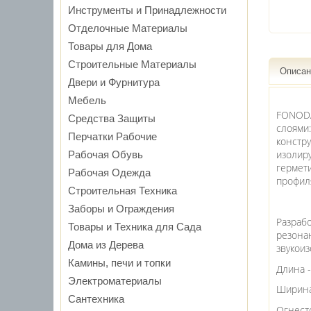
Инструменты и Принадлежности
Отделочные Материалы
Товары для Дома
Строительные Материалы
Описан
Двери и Фурнитура
Мебель
FONODA
Средства Защиты
слоями
Перчатки Рабочие
констру
изолир
Рабочая Обувь
гермет
Рабочая Одежда
профил
Строительная Техника
Заборы и Ограждения
Разраб
Товары и Техника для Cада
резон
Дома из Дерева
звукои
Камины, печи и топки
Длина 
Электроматериалы
Ширина 
Сантехника
Огнесто