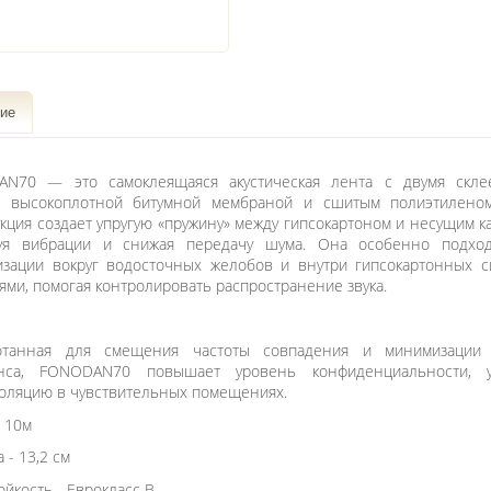
ие
N70 — это самоклеящаяся акустическая лента с двумя скл
: высокоплотной битумной мембраной и сшитым полиэтиленом
кция создает упругую «пружину» между гипсокартоном и несущим к
уя вибрации и снижая передачу шума. Она особенно подхо
изации вокруг водосточных желобов и внутри гипсокартонных с
ями, помогая контролировать распространение звука.
отанная для смещения частоты совпадения и минимизации
анса, FONODAN70 повышает уровень конфиденциальности, у
золяцию в чувствительных помещениях.
- 10м
- 13,2 см
йкость - Еврокласс B