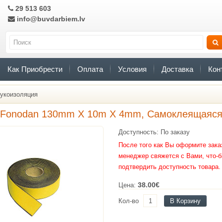
29 513 603
info@buvdarbiem.lv
Как Приобрести
Оплата
Условия
Доставка
Кон
укоизоляция
 Fonodan 130mm X 10m X 4mm, Самоклеящаяс
Доступность: По заказу
После того как Вы оформите зака
менеджер свяжется с Вами, что-
подтвердить доступность товара.
38.00€
Цена:
Кол-во
В Корзину