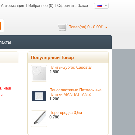
Авторизация
Избранное (0)
Оформить Заказ
Товар(ов) 0 - 0.00€
такты
Популярный Товар
Плиты-Gyproc Casostar
я
2.50€
з, наш
Пенопластовые Потолочные
Плитки MANHATTAN Z
бы
1.20€
Перегородка 0,6м
0.78€