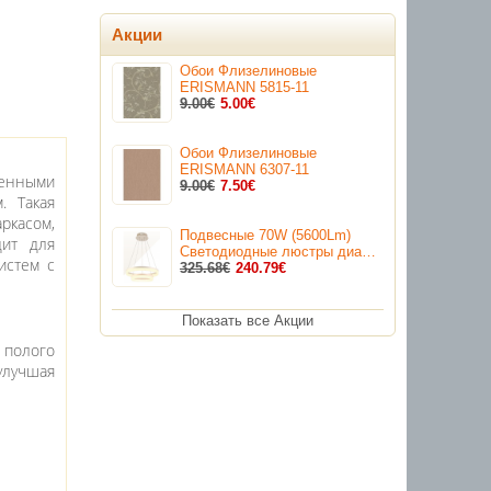
Акции
Обои Флизелиновые
ERISMANN 5815-11
9.00€
5.00€
Обои Флизелиновые
ERISMANN 6307-11
еенными
9.00€
7.50€
. Такая
аркасом,
Подвесные 70W (5600Lm)
дит для
Светодиодные люстры диа…
истем с
325.68€
240.79€
Показать все Акции
 полого
лучшая