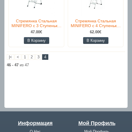
Стремянка Стальная
Стремянка Стальная
MINIFERO с 3 Ступеньк…
MINIFERO с 4 Ступеньк…
47.00€
62.00€
В Корзину
В Корзину
|<
<
1
2
3
4
46 - 47
из 47
Информация
Мой Профиль
О Нас
Мой Профиль