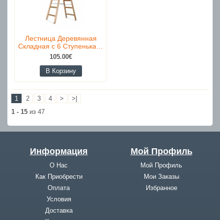
Лестница Деревянная
Складная с 6 Ступенька…
105.00€
В Корзину
1
2
3
4
>
>|
1 - 15
из 47
Информация
Мой Профиль
О Нас
Мой Профиль
Как Приобрести
Мои Заказы
Оплата
Избранное
Условия
Доставка